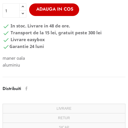
ADAUGA IN COS

In stoc. Livrare in 48 de ore.

Transport de la 15 lei, gratuit peste 300 lei

Livrare easybox

Garantie 24 luni
maner oala
aluminiu
Distribuiti
LIVRARE
RETUR
SICAP