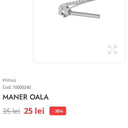
Primus
Cod:
10000240
MANER OALA
25 lei
35 lei
- 30%