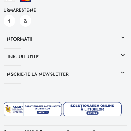
URMARESTE-NE
keyboard_arrow_down
INFORMATII
keyboard_arrow_down
LINK-URI UTILE
keyboard_arrow_down
INSCRIE-TE LA NEWSLETTER