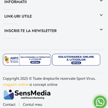
keyboard_arrow_down
INFORMATII
keyboard_arrow_down
LINK-URI UTILE
keyboard_arrow_down
INSCRIE-TE LA NEWSLETTER
Copyright 2025 © Toate drepturile rezervate Sport Virus.
magazin online
si concept online
Contact
Contul meu