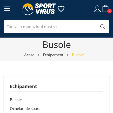
favorite_border
0
Busole
Acasa
Echipament
Busole
Echipament
Busole
Ochelari de soare