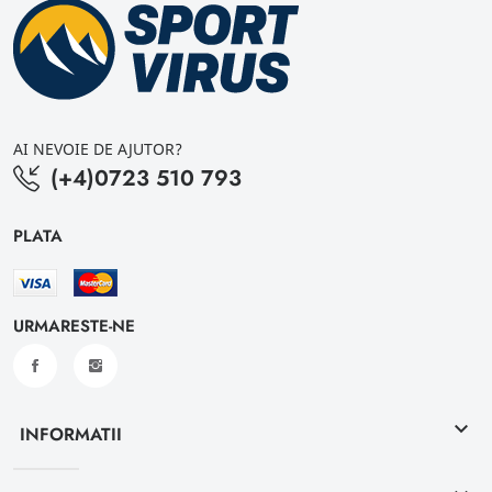
AI NEVOIE DE AJUTOR?
(+4)0723 510 793
PLATA
URMARESTE-NE
keyboard_arrow_down
INFORMATII