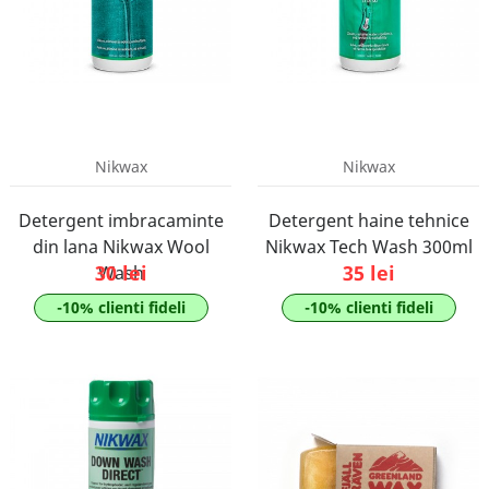
Nikwax
Nikwax
Detergent imbracaminte
Detergent haine tehnice
din lana Nikwax Wool
Nikwax Tech Wash 300ml
30 lei
35 lei
Wash
-10% clienti fideli
-10% clienti fideli