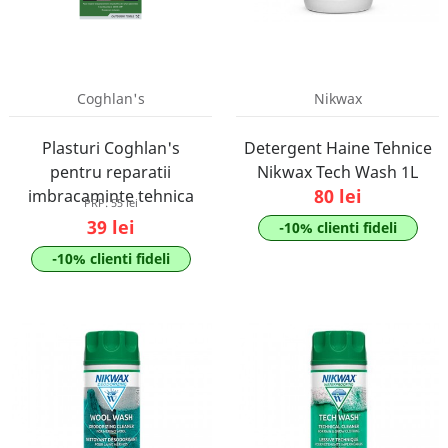
Coghlan's
Nikwax
Plasturi Coghlan's
Detergent Haine Tehnice
pentru reparatii
Nikwax Tech Wash 1L
80 lei
imbracaminte tehnica
PRP:
55 lei
39 lei
-10% clienti fideli
-10% clienti fideli