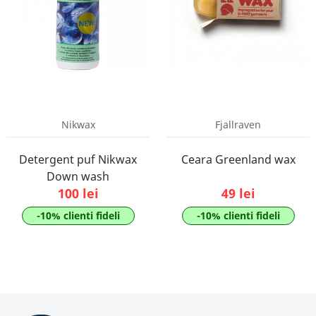
Nikwax
Fjallraven
Detergent puf Nikwax
Ceara Greenland wax
Down wash
100 lei
49 lei
-10% clienti fideli
-10% clienti fideli