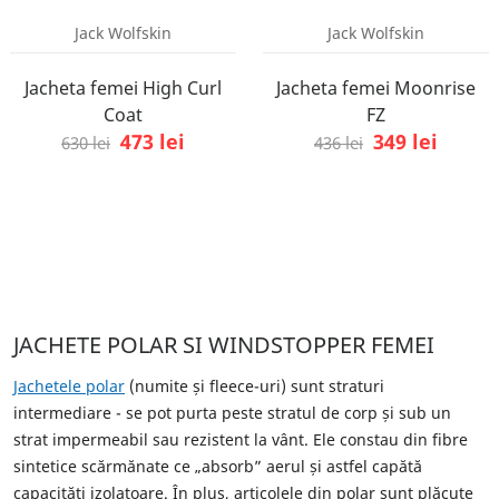
Jack Wolfskin
Jack Wolfskin
Jacheta femei High Curl
Jacheta femei Moonrise
Coat
FZ
473 lei
349 lei
630 lei
436 lei
JACHETE POLAR SI WINDSTOPPER FEMEI
Jachetele polar
(numite și fleece-uri) sunt straturi
intermediare - se pot purta peste stratul de corp și sub un
strat impermeabil sau rezistent la vânt. Ele constau din fibre
sintetice scărmănate ce „absorb” aerul și astfel capătă
capacități izolatoare. În plus, articolele din polar sunt plăcute