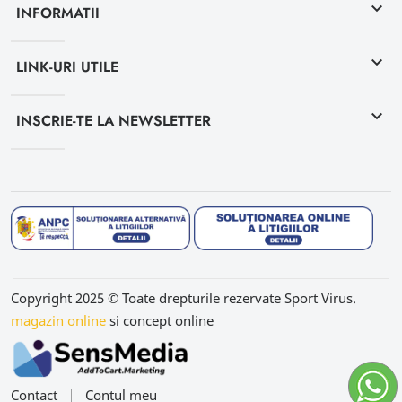
keyboard_arrow_down
INFORMATII
keyboard_arrow_down
LINK-URI UTILE
keyboard_arrow_down
INSCRIE-TE LA NEWSLETTER
Copyright 2025 © Toate drepturile rezervate Sport Virus.
magazin online
si concept online
Contact
Contul meu