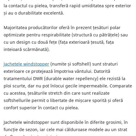
la contactul cu pielea, transferă rapid umiditatea spre exterior
și au o durabilitate excelentă.
Majoritatea producătorilor oferă în prezent țesături polar
optimizate pentru respirabilitate (structură cu pătrățele) sau
cu un design cu două fețe (fața exterioară țesută, fața
inteioară scărmănată).
Jachetele windstopper
(numite și softshell) sunt straturi
exterioare ce protejează împotriva vântului. Datorită
tratamentului DWR (durable water repellency) ele rezistă la
ploi scurte, dar nu pot înlocui gecile impermeabile. Comparate
cu acestea, țesăturile stretch din care sunt realizate
softshellurile permit o libertate de mișcare sporită și oferă
confort superior în contact cu pielea.
Jachetele windstopper sunt disponibile în diferite grosimi, în
funcție de sezon, iar cele mai călduroase modele au un strat