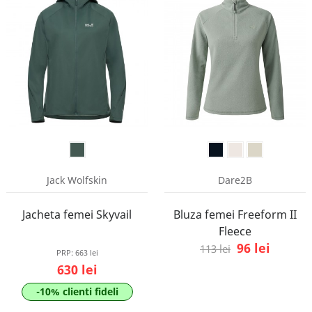
Jack Wolfskin
Dare2B
Jacheta femei Skyvail
Bluza femei Freeform II
Fleece
96 lei
113 lei
PRP:
663 lei
630 lei
-10% clienti fideli