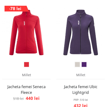
-78 lei
Millet
Millet
Jacheta femei Seneca
Jacheta femei Ubic
Fleece
Lightgrid
440 lei
518 lei
PRP:
510 lei
432 lei