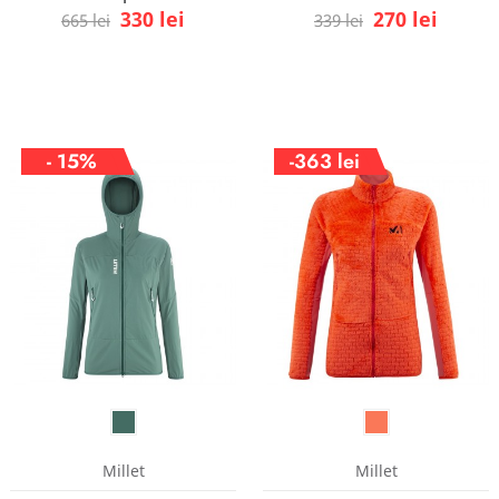
330 lei
270 lei
665 lei
339 lei
- 15%
-363 lei
Millet
Millet