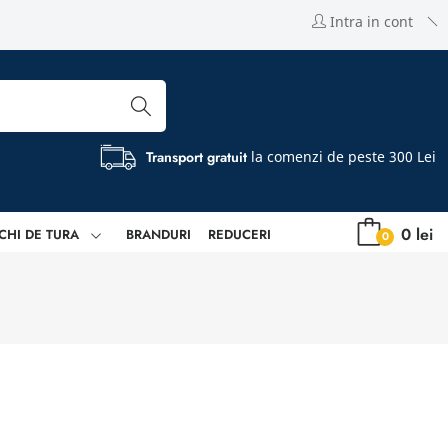
Intra in cont
Transport gratuit
la comenzi de peste 300 Lei
0 lei
CHI DE TURA
BRANDURI
REDUCERI
0