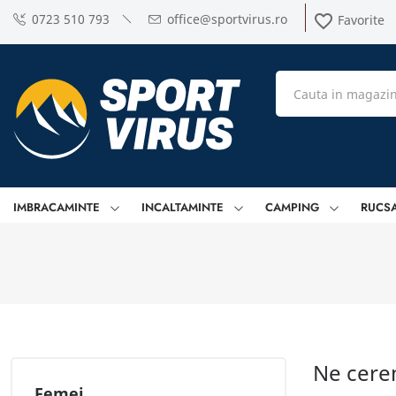
0723 510 793
office@sportvirus.ro
favorite_border
Favorite
IMBRACAMINTE
INCALTAMINTE
CAMPING
RUCS
Ne cere
Femei