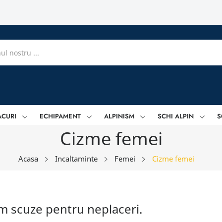
ACURI
ECHIPAMENT
ALPINISM
SCHI ALPIN
S
Cizme femei
Acasa
Incaltaminte
Femei
Cizme femei
m scuze pentru neplaceri.