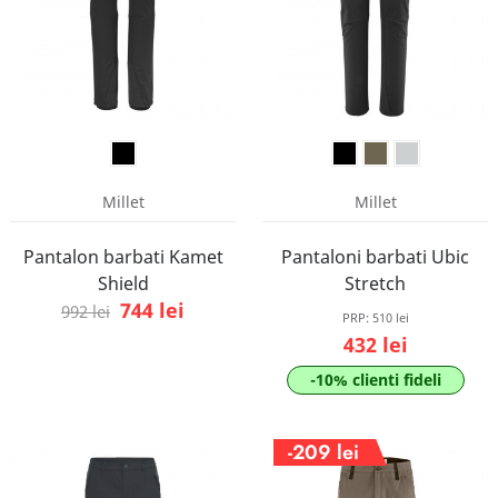
Millet
Millet
Pantalon barbati Kamet
Pantaloni barbati Ubic
Shield
Stretch
744 lei
992 lei
PRP:
510 lei
432 lei
-10% clienti fideli
-209 lei