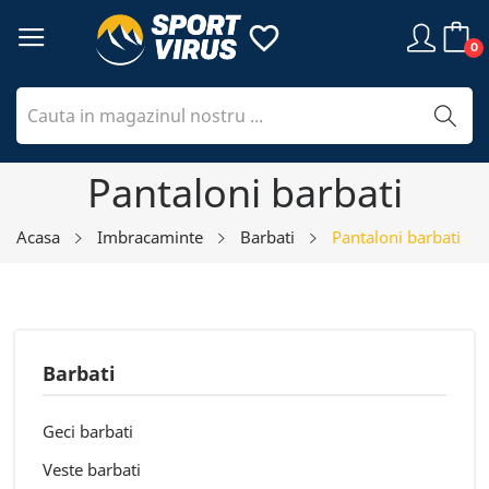
favorite_border
0
Pantaloni barbati
Acasa
Imbracaminte
Barbati
Pantaloni barbati
Barbati
Geci barbati
Veste barbati