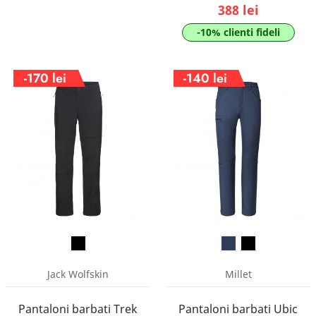
388 lei
-10% clienti fideli
-170 lei
-140 lei
Jack Wolfskin
Millet
Pantaloni barbati Trek
Pantaloni barbati Ubic