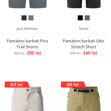
Jack Wolfskin
Millet
Pantaloni barbati Pico
Pantaloni barbati Ubic
Trail Shorts
Stretch Short
290 lei
240 lei
363 lei
299 lei
-62 lei
-58 lei