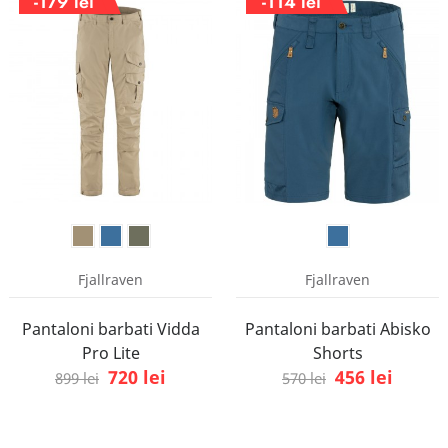
-179 lei
-114 lei
Fjallraven
Fjallraven
Pantaloni barbati Vidda
Pantaloni barbati Abisko
Pro Lite
Shorts
720 lei
456 lei
899 lei
570 lei