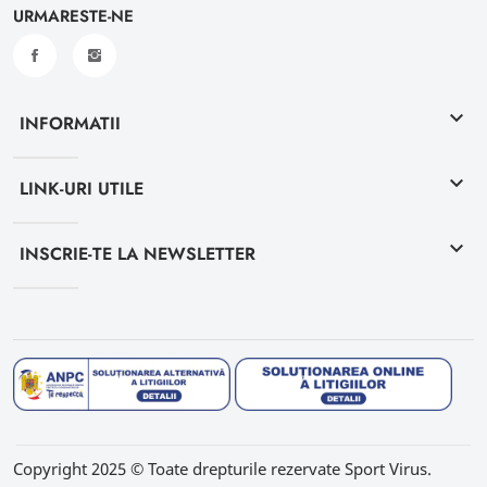
URMARESTE-NE
keyboard_arrow_down
INFORMATII
keyboard_arrow_down
LINK-URI UTILE
keyboard_arrow_down
INSCRIE-TE LA NEWSLETTER
Copyright 2025 © Toate drepturile rezervate Sport Virus.