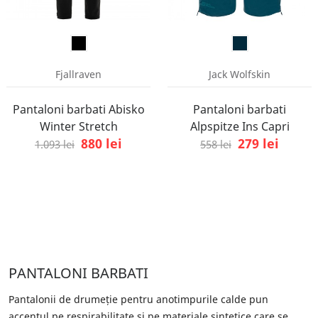
Fjallraven
Jack Wolfskin
Pantaloni barbati Abisko
Pantaloni barbati
Winter Stretch
Alpspitze Ins Capri
880 lei
279 lei
1.093 lei
558 lei
PANTALONI BARBATI
Pantalonii de drumeție pentru anotimpurile calde pun
accentul pe respirabilitate și pe materiale sintetice care se