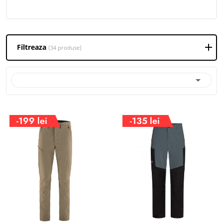
Filtreaza
(34 produse)

-199 lei
-135 lei