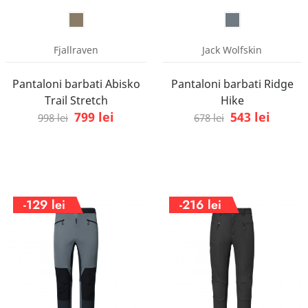
Fjallraven
Jack Wolfskin
Pantaloni barbati Abisko
Pantaloni barbati Ridge
Trail Stretch
Hike
799 lei
543 lei
998 lei
678 lei
-129 lei
-216 lei