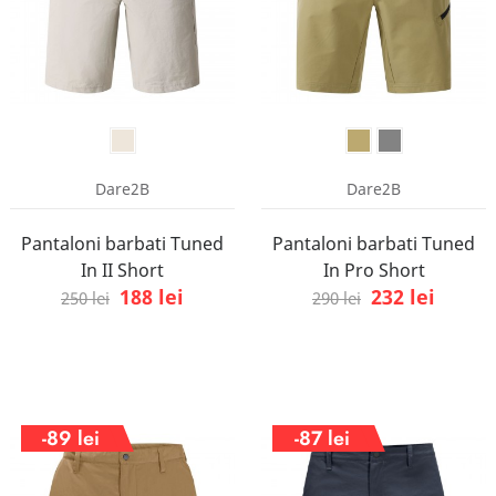
Dare2B
Dare2B
Pantaloni barbati Tuned
Pantaloni barbati Tuned
In II Short
In Pro Short
188 lei
232 lei
250 lei
290 lei
-89 lei
-87 lei