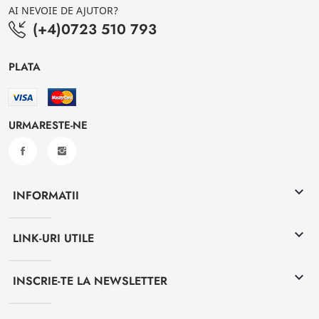
AI NEVOIE DE AJUTOR?
(+4)0723 510 793
PLATA
URMARESTE-NE
keyboard_arrow_down
INFORMATII
keyboard_arrow_down
LINK-URI UTILE
keyboard_arrow_down
INSCRIE-TE LA NEWSLETTER