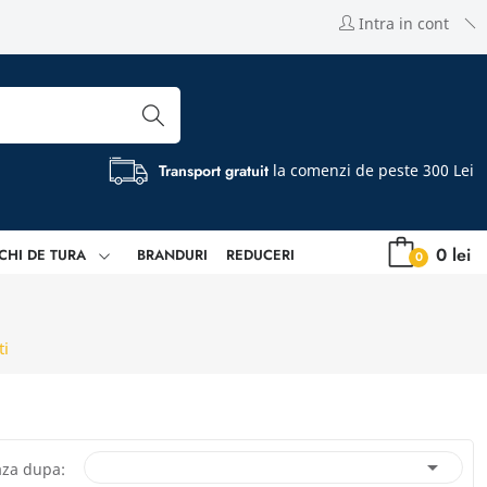
Intra in cont
Transport gratuit
la comenzi de peste 300 Lei
0 lei
CHI DE TURA
BRANDURI
REDUCERI
0
ti

aza dupa: