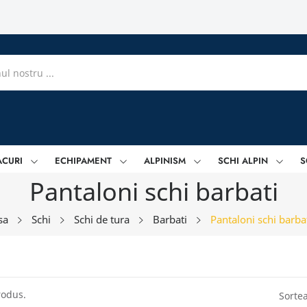
ACURI
ECHIPAMENT
ALPINISM
SCHI ALPIN
S
Pantaloni schi barbati
sa
Schi
Schi de tura
Barbati
Pantaloni schi barba
rodus.
Sorte