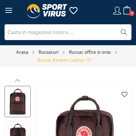
favorite_border
0
Acasa
Rucsacuri
Rucsac office si oras
Rucsac Kanken Laptop 13"
favorite_border