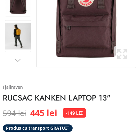
Fjallraven
RUCSAC KANKEN LAPTOP 13"
445 lei
594 lei
-149 LEI
Produs cu transport GRATUIT