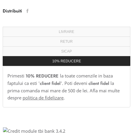
Distribuiti
LIVRARE
RETUR
SICAP
10% REDUCERE
Primesti
10% REDUCERE
la toate comenzile in baza
faptului ca esti '
client fidel
'. Poti deveni
client fidel
la
prima comanda mai mare de 500 de lei. Afla mai multe
despre
politica de fidelizare
.