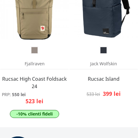
Fjallraven
Jack Wolfskin
Rucsac High Coast Foldsack
Rucsac Island
24
399 lei
533 lei
PRP:
550 lei
523 lei
-10% clienti fideli