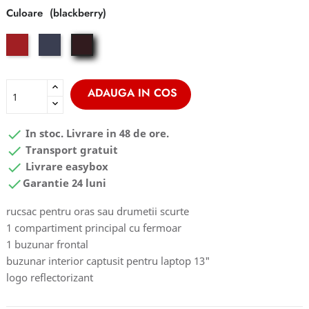
Culoare
ox
graphite
blackberry
red
ADAUGA IN COS

In stoc. Livrare in 48 de ore.

Transport gratuit

Livrare easybox

Garantie 24 luni
rucsac pentru oras sau drumetii scurte
1 compartiment principal cu fermoar
1 buzunar frontal
buzunar interior captusit pentru laptop 13"
logo reflectorizant