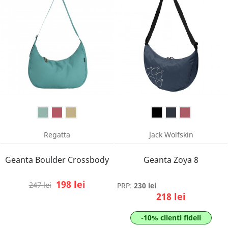
Regatta
Jack Wolfskin
Geanta Boulder Crossbody
Geanta Zoya 8
198 lei
247 lei
PRP:
230 lei
218 lei
-10% clienti fideli