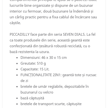
lucrurile bine organizate și dispune de un buzunar
interior cu fermoar, două buzunare la îndemână și
un cârlig practic pentru a fixa cablul de încărcare sau
căștile.
PICCADILLY face parte din seria SEVEN DIALS. La fel
ca toate produsele din serie, această geantă este
confecționată din țesătură robustă reciclată, cu o
bază rezistenta la uzura.
Dimensiuni: 46 x 30 x 15 cm
Greutate: 510 g
Capacitate: 15 Lit.
FUNCȚIONALITATE 2IN1: geantă tote și rucsac
de zi
bretele de umăr reglabile, depozitabile în
buzunarul cu velcro
bază căptușită
bretele de transport scurte, căptușite