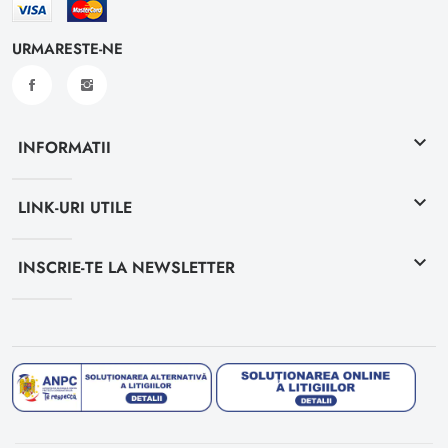
URMARESTE-NE
keyboard_arrow_down
INFORMATII
keyboard_arrow_down
LINK-URI UTILE
keyboard_arrow_down
INSCRIE-TE LA NEWSLETTER