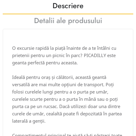
Descriere
Detalii ale produsului
O excursie rapidă la piață înainte de a te întâlni cu
prietenii pentru un picnic în parc? PICADILLY este
geanta perfectă pentru aceasta.
Ideală pentru oraș și călătorii, această geantă
versatilă are mai multe opțiuni de transport. Poți
folosi curelele lungi pentru a o purta pe umăr,
curelele scurte pentru a o purta în mână sau o poți
purta ca pe un rucsac. Dacă utilizezi doar una dintre
curele de umăr, cealaltă poate fi depozitată în partea
laterală a genții.
Compartimentul principal te ajută să-ti păstrezi toate