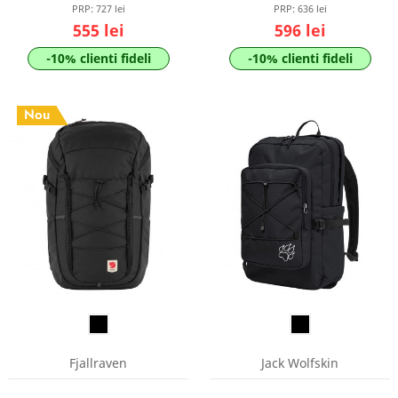
PRP:
727 lei
PRP:
636 lei
555 lei
596 lei
-10% clienti fideli
-10% clienti fideli
Nou
Fjallraven
Jack Wolfskin