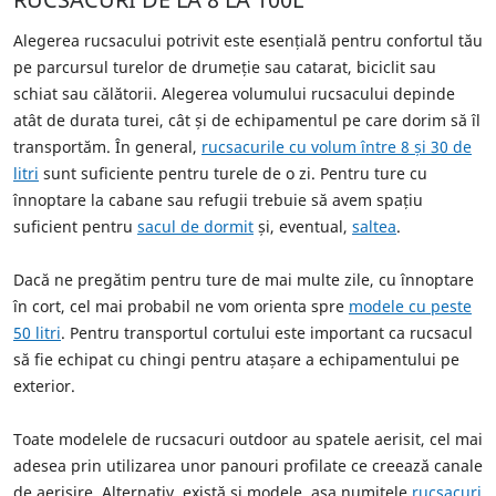
Alegerea rucsacului potrivit este esențială pentru confortul tău
pe parcursul turelor de drumeție sau catarat, biciclit sau
schiat sau călătorii. Alegerea volumului rucsacului depinde
atât de durata turei, cât și de echipamentul pe care dorim să îl
transportăm. În general,
rucsacurile cu volum între 8 și 30 de
litri
sunt suficiente pentru turele de o zi. Pentru ture cu
înnoptare la cabane sau refugii trebuie să avem spațiu
suficient pentru
sacul de dormit
și, eventual,
saltea
.
Dacă ne pregătim pentru ture de mai multe zile, cu înnoptare
în cort, cel mai probabil ne vom orienta spre
modele cu peste
50 litri
. Pentru transportul cortului este important ca rucsacul
să fie echipat cu chingi pentru atașare a echipamentului pe
exterior.
Toate modelele de rucsacuri outdoor au spatele aerisit, cel mai
adesea prin utilizarea unor panouri profilate ce creează canale
de aerisire. Alternativ, există și modele, așa numitele
rucsacuri