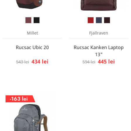
Millet
Fjallraven
Rucsac Ubic 20
Rucsac Kanken Laptop
13"
434 lei
445 lei
543 lei
594 lei
-163 lei