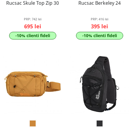
Rucsac Skule Top Zip 30
Rucsac Berkeley 24
PRP:
742 lei
PRP:
416 lei
695 lei
395 lei
-10% clienti fideli
-10% clienti fideli