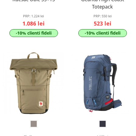
Totepack
PRP:
1.224 lei
PRP:
550 lei
1.086 lei
523 lei
-10% clienti fideli
-10% clienti fideli