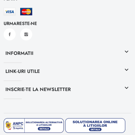
URMARESTE-NE
keyboard_arrow_down
INFORMATII
keyboard_arrow_down
LINK-URI UTILE
keyboard_arrow_down
INSCRIE-TE LA NEWSLETTER