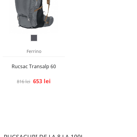
Ferrino
Rucsac Transalp 60
653 lei
816 lei
RUCSACURI DE LA 8 LA 100L