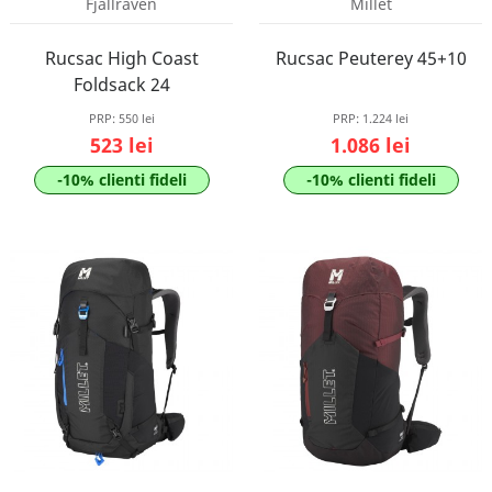
Fjallraven
Millet
Rucsac High Coast
Rucsac Peuterey 45+10
Foldsack 24
PRP:
550 lei
PRP:
1.224 lei
523 lei
1.086 lei
-10% clienti fideli
-10% clienti fideli