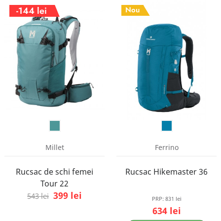
-144 lei
Nou
Millet
Ferrino
Rucsac de schi femei
Rucsac Hikemaster 36
Tour 22
399 lei
543 lei
PRP:
831 lei
634 lei