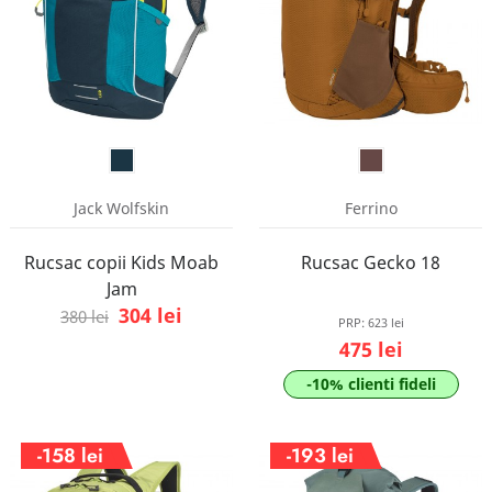
Jack Wolfskin
Ferrino
Rucsac copii Kids Moab
Rucsac Gecko 18
Jam
304 lei
380 lei
PRP:
623 lei
475 lei
-10% clienti fideli
-158 lei
-193 lei