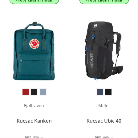
Fjallraven
Millet
Rucsac Kanken
Rucsac Ubic 40
PRP:
530 lei
PRP:
969 lei