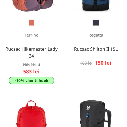
Ferrino
Regatta
Rucsac Hikemaster Lady
Rucsac Shilton II 15L
24
150 lei
189 lei
PRP:
764 lei
583 lei
-10% clienti fideli