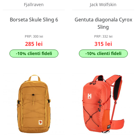
Fjallraven
Jack Wolfskin
Borseta Skule Sling 6
Gentuta diagonala Cyrox
Sling
PRP:
300 lei
PRP:
332 lei
285 lei
315 lei
-10% clienti fideli
-10% clienti fideli