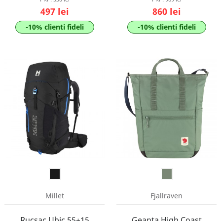
497 lei
860 lei
-10% clienti fideli
-10% clienti fideli
Millet
Fjallraven
Rucsac Ubic 55+15
Geanta High Coast