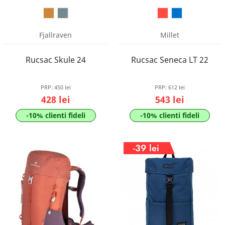
Fjallraven
Millet
Rucsac Skule 24
Rucsac Seneca LT 22
PRP:
450 lei
PRP:
612 lei
428 lei
543 lei
-10% clienti fideli
-10% clienti fideli
-39 lei