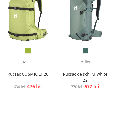
Millet
Millet
Rucsac COSMIC LT 20
Rucsac de schi M White
22
476 lei
577 lei
634 lei
770 lei