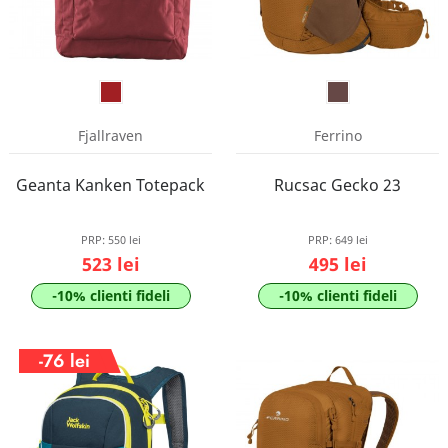
Fjallraven
Ferrino
Geanta Kanken Totepack
Rucsac Gecko 23
PRP:
550 lei
PRP:
649 lei
523 lei
495 lei
-10% clienti fideli
-10% clienti fideli
-76 lei