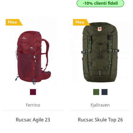
-10% clienti fideli
Nou
Nou
Ferrino
Fjallraven
Rucsac Agile 23
Rucsac Skule Top 26