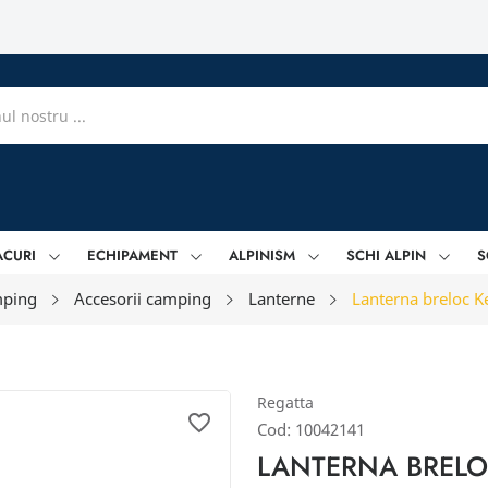
ACURI
ECHIPAMENT
ALPINISM
SCHI ALPIN
S
ping
Accesorii camping
Lanterne
Lanterna breloc K
Regatta
favorite_border
Cod:
10042141
LANTERNA BRELO