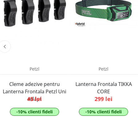
Petzl
Petzl
Cleme adezive pentru
Lanterna Frontala TIKKA
Lanterna Frontala Petzl Uni
CORE
45 lei
299 lei
Adapt
-10% clienti fideli
-10% clienti fideli