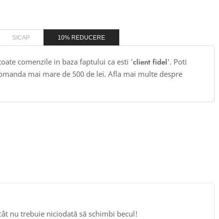
SICAP
10% REDUCERE
 toate comenzile in baza faptului ca esti '
client fidel
'. Poti
omanda mai mare de 500 de lei. Afla mai multe despre
cât nu trebuie niciodată să schimbi becul!