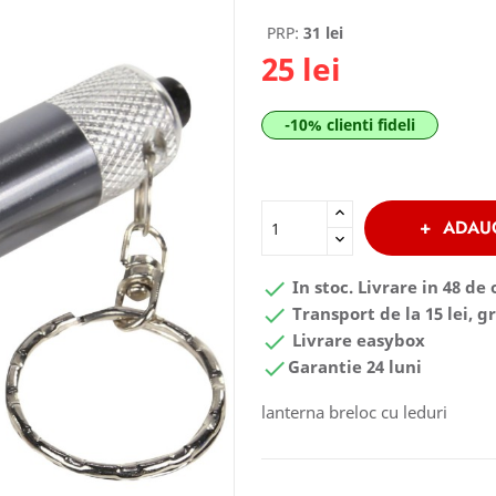
PRP:
31 lei
25 lei
-10% clienti fideli
ADAU

In stoc. Livrare in 48 de 

Transport de la 15 lei, gr

Livrare easybox

Garantie 24 luni
lanterna breloc cu leduri