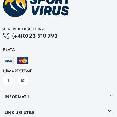
AI NEVOIE DE AJUTOR?
(+4)0723 510 793
PLATA
URMARESTE-NE
keyboard_arrow_down
INFORMATII
keyboard_arrow_down
LINK-URI UTILE