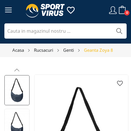
favorite_border
0
Acasa
Rucsacuri
Genti
Geanta Zoya 8
favorite_border