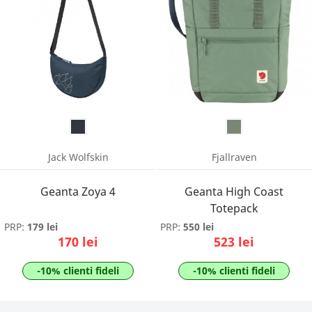
Jack Wolfskin
Fjallraven
Geanta Zoya 4
Geanta High Coast
Totepack
PRP:
179 lei
PRP:
550 lei
170 lei
523 lei
-10% clienti fideli
-10% clienti fideli