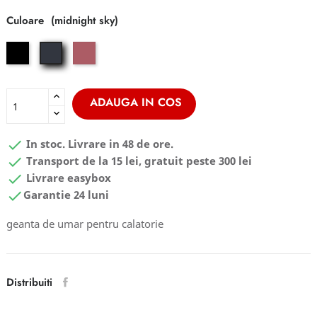
Culoare
black
cool
midnight
rose
sky
ADAUGA IN COS

In stoc. Livrare in 48 de ore.

Transport de la 15 lei, gratuit peste 300 lei

Livrare easybox

Garantie 24 luni
geanta de umar pentru calatorie
Distribuiti