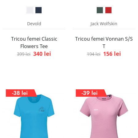
Devold
Jack Wolfskin
Tricou femei Classic
Tricou femei Vonnan S/S
Flowers Tee
T
340 lei
156 lei
399 lei
194 lei
-38 lei
-39 lei