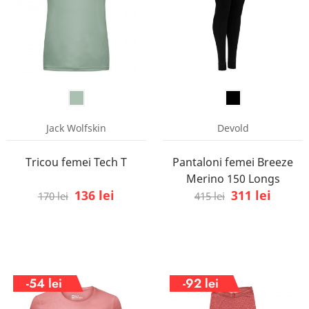
Jack Wolfskin
Devold
Tricou femei Tech T
Pantaloni femei Breeze
Merino 150 Longs
136 lei
311 lei
170 lei
415 lei
-54 lei
-92 lei