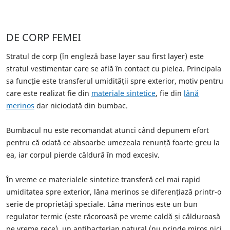
DE CORP FEMEI
Stratul de corp (în engleză base layer sau first layer) este
stratul vestimentar care se află în contact cu pielea. Principala
sa funcție este transferul umidității spre exterior, motiv pentru
care este realizat fie din
materiale sintetice
, fie din
lână
merinos
dar niciodată din bumbac.
Bumbacul nu este recomandat atunci când depunem efort
pentru că odată ce absoarbe umezeala renunță foarte greu la
ea, iar corpul pierde căldură în mod excesiv.
În vreme ce materialele sintetice transferă cel mai rapid
umiditatea spre exterior, lâna merinos se diferențiază printr-o
serie de proprietăți speciale. Lâna merinos este un bun
regulator termic (este răcoroasă pe vreme caldă și călduroasă
pe vreme rece), un antibacterian natural (nu prinde miros nici