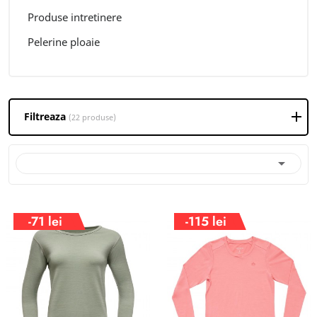
Produse intretinere
Pelerine ploaie
Filtreaza
(22 produse)

-71 lei
-115 lei