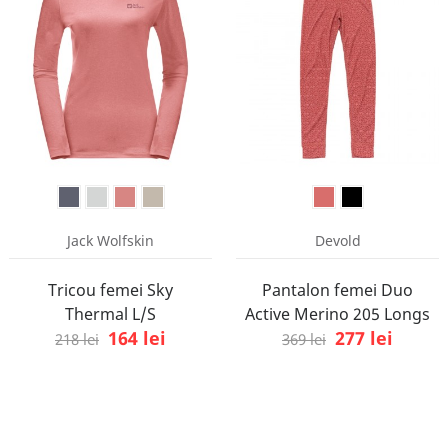
Jack Wolfskin
Devold
Tricou femei Sky
Pantalon femei Duo
Thermal L/S
Active Merino 205 Longs
164 lei
277 lei
218 lei
369 lei