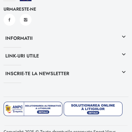
URMARESTE-NE
keyboard_arrow_down
INFORMATII
keyboard_arrow_down
LINK-URI UTILE
keyboard_arrow_down
INSCRIE-TE LA NEWSLETTER
Copyright 2025 © Toate drepturile rezervate Sport Virus.