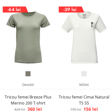
-64 lei
-39 lei
Devold
Millet
Tricou femei Breeze Plus
Tricou femei Cimai Natural
Merino 200 T-shirt
TS SS
360 lei
156 lei
424 lei
195 lei