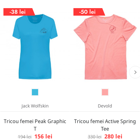
-38 lei
-50 lei
Jack Wolfskin
Devold
Tricou femei Peak Graphic
Tricou femei Active Spring
T
Tee
156 lei
280 lei
194 lei
330 lei