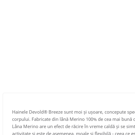
Hainele Devold® Breeze sunt moi și ușoare, concepute specia
corpului. Fabricate din lână Merino 100% de cea mai bună ca
Lâna Merino are un efect de răcire în vreme caldă și se sim
activitate și este de asemenea, moale și flexibilă - ceea ce es