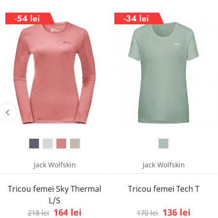
-54 lei
-34 lei
Jack Wolfskin
Jack Wolfskin
Tricou femei Sky Thermal
Tricou femei Tech T
L/S
164 lei
136 lei
218 lei
170 lei