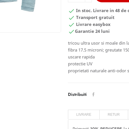

In stoc. Livrare in 48 de 

Transport gratuit

Livrare easybox

Garantie 24 luni
tricou ultra usor si moale din
fibra 17.5 microni; greutate 1
uscare rapida
protectie UV
proprietati naturale anti-odor s
Distribuiti
LIVRARE
RETUR
Primesti
la