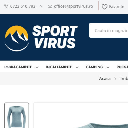
0723 510 793
office@sportvirus.ro
favorite_border
Favorite
IMBRACAMINTE
INCALTAMINTE
CAMPING
RUCS
Acasa
Imb