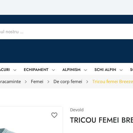
ACURI
ECHIPAMENT
ALPINISM
SCHI ALPIN
S
racaminte
Femei
De corp femei
Tricou femei Breez
Devold
favorite_border
TRICOU FEMEI BR