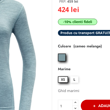
PRP:
459 lei
424 lei
-10% clienti fideli
Produs cu transport GRATUI
Culoare
cameo
melange
Marime
XS
L
Ghid marimi
ADAU