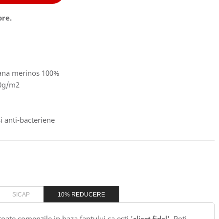
ore.
 lana merinos 100%
50g/m2
i anti-bacteriene
SICAP
10% REDUCERE
 toate comenzile in baza faptului ca esti '
'. Poti