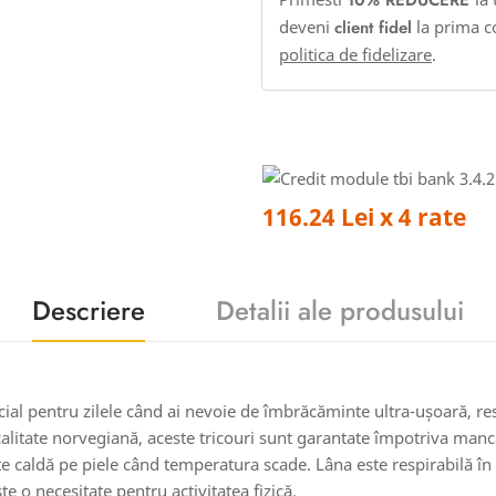
10% REDUCERE
deveni
client fidel
la prima c
politica de fidelizare
.
116.24 Lei x 4 rate
Descriere
Detalii ale produsului
l pentru zilele când ai nevoie de îmbrăcăminte ultra-ușoară, respi
litate norvegiană, aceste tricouri sunt garantate împotriva mancar
te caldă pe piele când temperatura scade. Lâna este respirabilă î
te o necesitate pentru activitatea fizică.