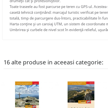
drumeţii cât şi profesioniştilor.
Toate traseele au fost parcurse pe teren cu GPS-ul. Acestea 
casetă tehnică conţinând: marcajul turistic verificat pe teren
totală, timp de parcurgere dus-întors, practicabilitate în fu
Harta conţine şi un caroiaj UTM, un sistem de coordonate met
Umbrirea şi curbele de nivel scot în evidenţă relieful, uşur
16 alte produse in aceeasi categorie: