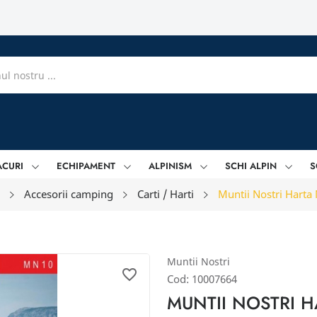
ACURI
ECHIPAMENT
ALPINISM
SCHI ALPIN
S
Accesorii camping
Carti / Harti
Muntii Nostri Harta 
Muntii Nostri
favorite_border
Cod:
10007664
MUNTII NOSTRI H