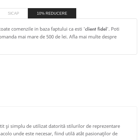
SICAP
10% REDUCERE
 toate comenzile in baza faptului ca esti '
client fidel
'. Poti
omanda mai mare de 500 de lei. Afla mai multe despre
tit şi simplu de utilizat datorită stilurilor de reprezentare
 acolo unde este necesar, fiind utilă atât pasionaţilor de