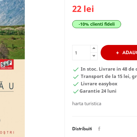
22 lei
-10% clienti fideli
ADAU

In stoc. Livrare in 48 de 

Transport de la 15 lei, gr

Livrare easybox

Garantie 24 luni
harta turistica
Distribuiti