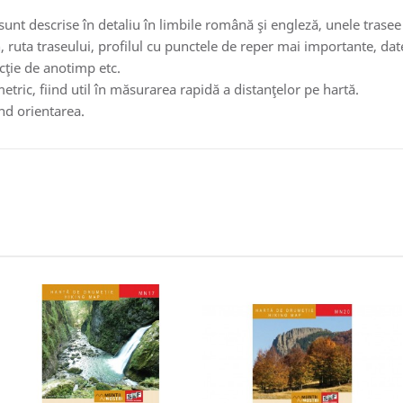
sunt descrise în detaliu în limbile română şi engleză, unele trase
, ruta traseului, profilul cu punctele de reper mai importante, date
ncţie de anotimp etc.
ric, fiind util în măsurarea rapidă a distanţelor pe hartă.
ând orientarea.