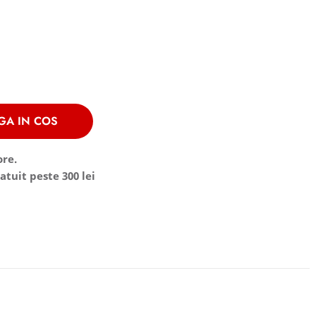
GA IN COS
ore.
atuit peste 300 lei