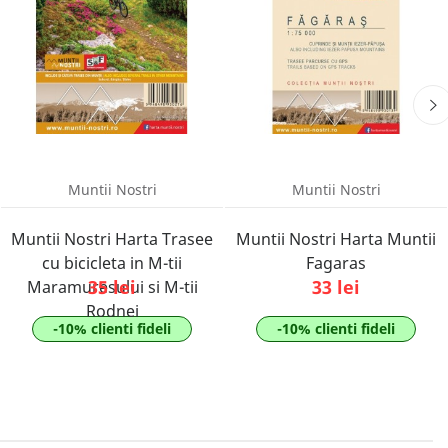
Muntii Nostri
Muntii Nostri
Muntii Nostri Harta Trasee
Muntii Nostri Harta Muntii
cu bicicleta in M-tii
Fagaras
35 lei
33 lei
Maramuresului si M-tii
Rodnei
-10% clienti fideli
-10% clienti fideli