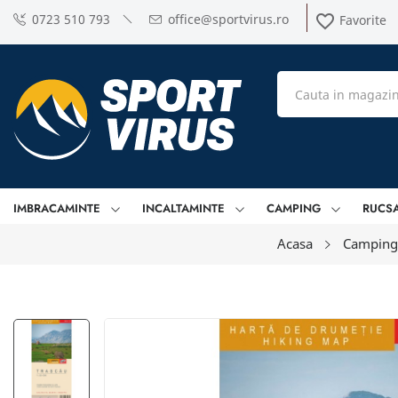
0723 510 793
office@sportvirus.ro
favorite_border
Favorite
IMBRACAMINTE
INCALTAMINTE
CAMPING
RUCS
Acasa
Camping