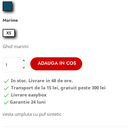
moroccan
blue
Marime
XS
Ghid marimi
ADAUGA IN COS

In stoc. Livrare in 48 de ore.

Transport de la 15 lei, gratuit peste 300 lei

Livrare easybox

Garantie 24 luni
vesta umpluta cu puf sintetic