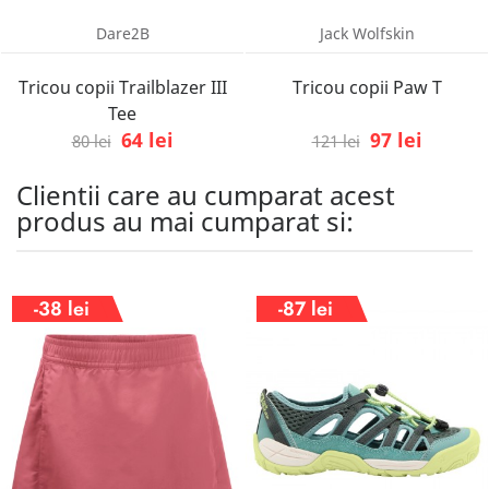
Dare2B
Jack Wolfskin
Tricou copii Trailblazer III
Tricou copii Paw T
Tee
64 lei
97 lei
80 lei
121 lei
Clientii care au cumparat acest
produs au mai cumparat si:
-38 lei
-87 lei