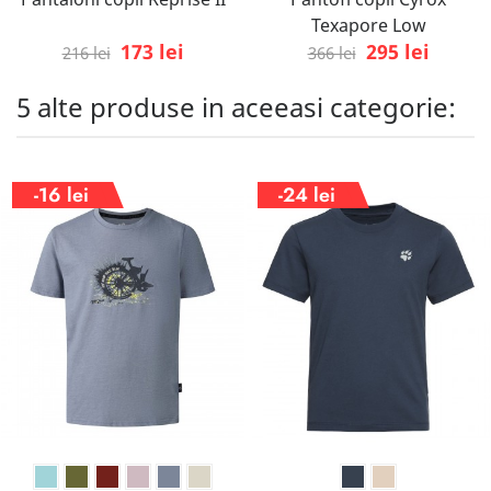
Texapore Low
173 lei
295 lei
216 lei
366 lei
5 alte produse in aceeasi categorie:
-16 lei
-24 lei