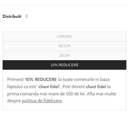
Distribuiti
LIVRARE
RETUR
SICAP
10% REDUCERE
Primesti
10% REDUCERE
la toate comenzile in baza
faptului ca esti '
client fidel
'. Poti deveni
client fidel
la
prima comanda mai mare de 500 de lei. Afla mai multe
despre
politica de fidelizare
.