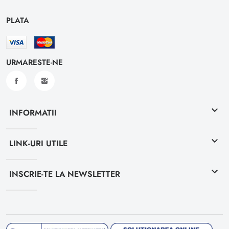
PLATA
URMARESTE-NE
keyboard_arrow_down
INFORMATII
keyboard_arrow_down
LINK-URI UTILE
keyboard_arrow_down
INSCRIE-TE LA NEWSLETTER