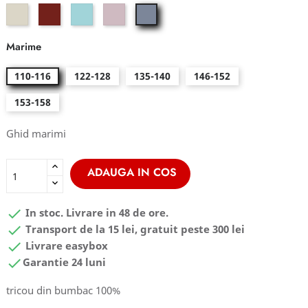
glacier
arabian
nordic
mauve
mercury
green
spice
blue
shadow
Marime
110-116
122-128
135-140
146-152
153-158
Ghid marimi
ADAUGA IN COS

In stoc. Livrare in 48 de ore.

Transport de la 15 lei, gratuit peste 300 lei

Livrare easybox

Garantie 24 luni
tricou din bumbac 100%