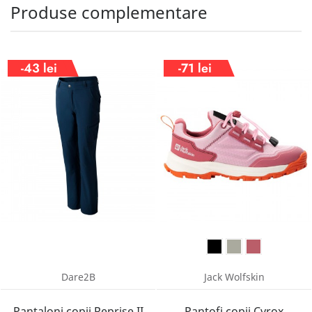
Produse complementare
-43 lei
-71 lei
Dare2B
Jack Wolfskin
Pantaloni copii Reprise II
Pantofi copii Cyrox