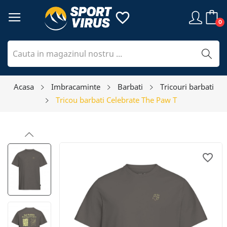
favorite_border
0
Acasa
Imbracaminte
Barbati
Tricouri barbati
Tricou barbati Celebrate The Paw T
favorite_border