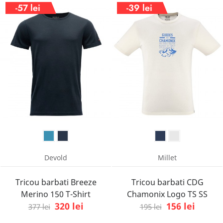
-57 lei
-39 lei
Devold
Millet
Tricou barbati Breeze
Tricou barbati CDG
Merino 150 T-Shirt
Chamonix Logo TS SS
320 lei
156 lei
377 lei
195 lei