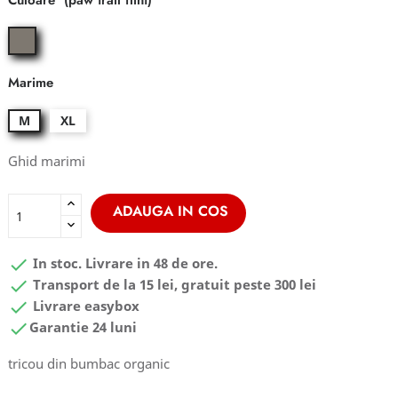
Culoare
paw
trail
flint
Marime
M
XL
Ghid marimi
ADAUGA IN COS

In stoc. Livrare in 48 de ore.

Transport de la 15 lei, gratuit peste 300 lei

Livrare easybox

Garantie 24 luni
tricou din bumbac organic