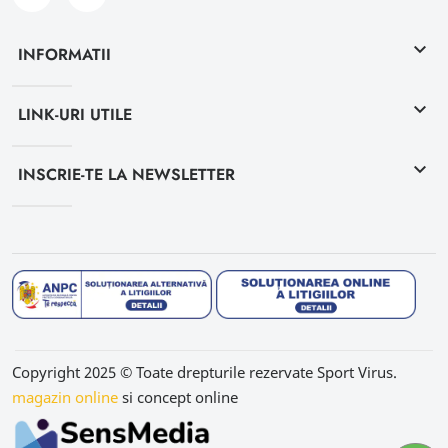
keyboard_arrow_down
INFORMATII
keyboard_arrow_down
LINK-URI UTILE
keyboard_arrow_down
INSCRIE-TE LA NEWSLETTER
Copyright 2025 © Toate drepturile rezervate Sport Virus.
magazin online
si concept online