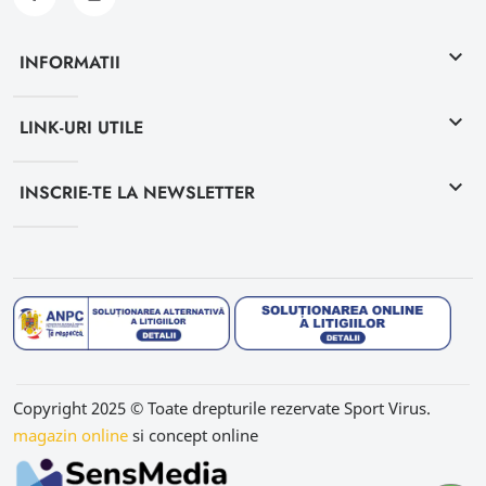
keyboard_arrow_down
INFORMATII
keyboard_arrow_down
LINK-URI UTILE
keyboard_arrow_down
INSCRIE-TE LA NEWSLETTER
Copyright 2025 © Toate drepturile rezervate Sport Virus.
magazin online
si concept online