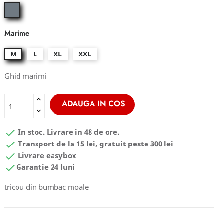
grey
odessa
Marime
M
L
XL
XXL
Ghid marimi
ADAUGA IN COS

In stoc. Livrare in 48 de ore.

Transport de la 15 lei, gratuit peste 300 lei

Livrare easybox

Garantie 24 luni
tricou din bumbac moale