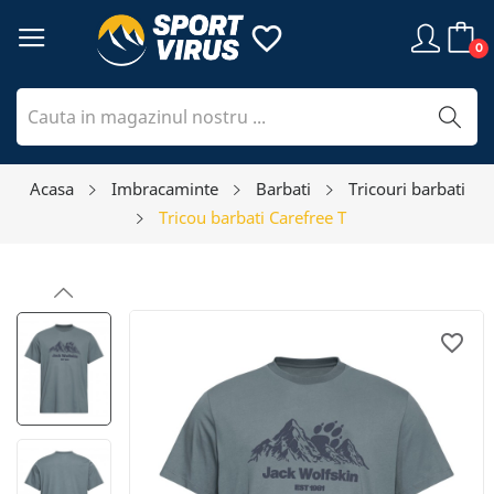
favorite_border
0
Acasa
Imbracaminte
Barbati
Tricouri barbati
Tricou barbati Carefree T
favorite_border