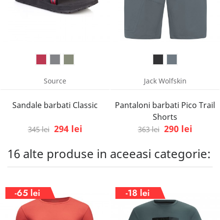
Source
Jack Wolfskin
Sandale barbati Classic
Pantaloni barbati Pico Trail
Shorts
294 lei
290 lei
345 lei
363 lei
16 alte produse in aceeasi categorie:
-65 lei
-18 lei