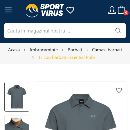
favorite_border
0
Acasa
Imbracaminte
Barbati
Camasi barbati
Tricou barbati Essential Polo
favorite_border