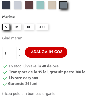
night
soft
dark
soft
stark
grey
blue
blue
rust
jade
white
odessa
Marime
S
M
XL
XXL
Ghid marimi
ADAUGA IN COS

In stoc. Livrare in 48 de ore.

Transport de la 15 lei, gratuit peste 300 lei

Livrare easybox

Garantie 24 luni
tricou polo din bumbac organic