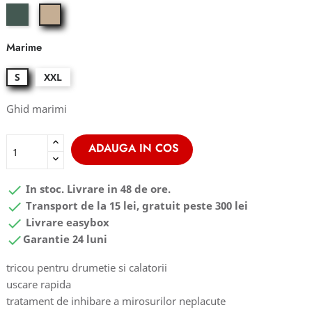
sago
hazel
palm
wood
Marime
S
XXL
Ghid marimi
ADAUGA IN COS

In stoc. Livrare in 48 de ore.

Transport de la 15 lei, gratuit peste 300 lei

Livrare easybox

Garantie 24 luni
tricou pentru drumetie si calatorii
uscare rapida
tratament de inhibare a mirosurilor neplacute