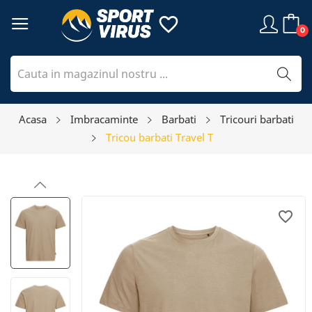
favorite_border
0
Acasa
Imbracaminte
Barbati
Tricouri barbati
Tricou barbati Travel T
favorite_border