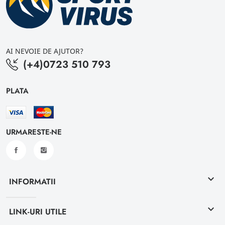
AI NEVOIE DE AJUTOR?
(+4)0723 510 793
PLATA
URMARESTE-NE
keyboard_arrow_down
INFORMATII
keyboard_arrow_down
LINK-URI UTILE