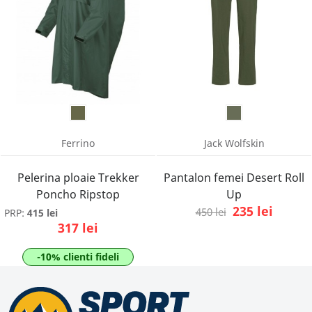
Ferrino
Jack Wolfskin
Pelerina ploaie Trekker
Pantalon femei Desert Roll
Poncho Ripstop
Up
235 lei
450 lei
PRP:
415 lei
317 lei
-10% clienti fideli