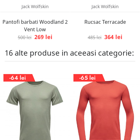
Jack Wolfskin
Jack Wolfskin
Pantofi barbati Woodland 2
Rucsac Terracade
Vent Low
269 lei
364 lei
500 lei
485 lei
16 alte produse in aceeasi categorie:
-64 lei
-65 lei