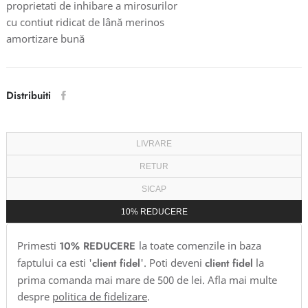
proprietati de inhibare a mirosurilor
cu contiut ridicat de lână merinos
amortizare bună
Distribuiti
LIVRARE
RETUR
SICAP
10% REDUCERE
Primesti
10% REDUCERE
la toate comenzile in baza
faptului ca esti '
client fidel
'. Poti deveni
client fidel
la
prima comanda mai mare de 500 de lei. Afla mai multe
despre
politica de fidelizare
.