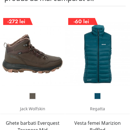
-272 lei
-60 lei
Jack Wolfskin
Regatta
Ghete barbati Everquest
Vesta femei Marizion
Texapore Mid
Baffled