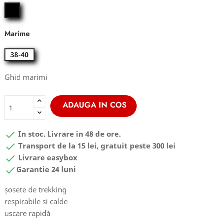
black
Marime
38-40
Ghid marimi
ADAUGA IN COS

In stoc. Livrare in 48 de ore.

Transport de la 15 lei, gratuit peste 300 lei

Livrare easybox

Garantie 24 luni
șosete de trekking
respirabile si calde
uscare rapidă