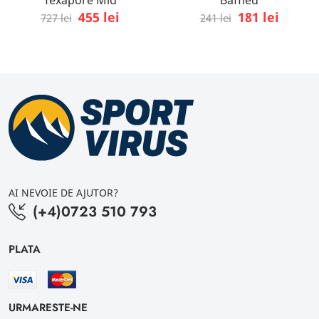
455 lei
181 lei
727 lei
241 lei
AI NEVOIE DE AJUTOR?
(+4)0723 510 793
PLATA
URMARESTE-NE