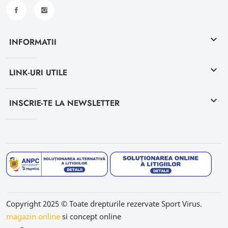
keyboard_arrow_down
INFORMATII
keyboard_arrow_down
LINK-URI UTILE
keyboard_arrow_down
INSCRIE-TE LA NEWSLETTER
Copyright 2025 © Toate drepturile rezervate Sport Virus.
magazin online
si concept online