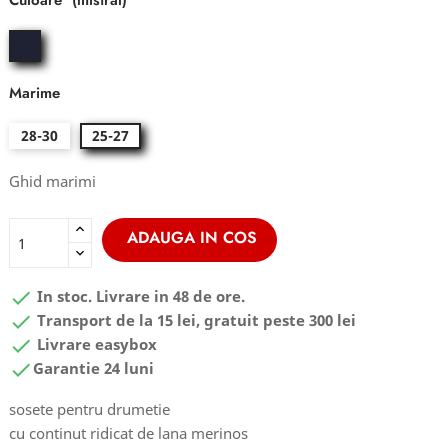
Culoare
mistral
Marime
28-30
25-27
Ghid marimi
ADAUGA IN COS

In stoc. Livrare in 48 de ore.

Transport de la 15 lei, gratuit peste 300 lei

Livrare easybox

Garantie 24 luni
sosete pentru drumetie
cu continut ridicat de lana merinos