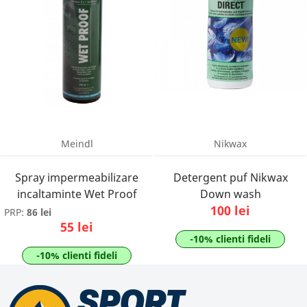
Meindl
Nikwax
Spray impermeabilizare
Detergent puf Nikwax
incaltaminte Wet Proof
Down wash
100 lei
PRP:
86 lei
55 lei
-10% clienti fideli
-10% clienti fideli