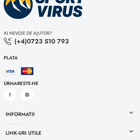
AI NEVOIE DE AJUTOR?
(+4)0723 510 793
PLATA
URMARESTE-NE
keyboard_arrow_down
INFORMATII
keyboard_arrow_down
LINK-URI UTILE