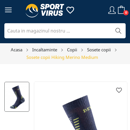
favorite_border
0
Acasa
Incaltaminte
Copii
Sosete copii
Sosete copii Hiking Merino Medium
favorite_border