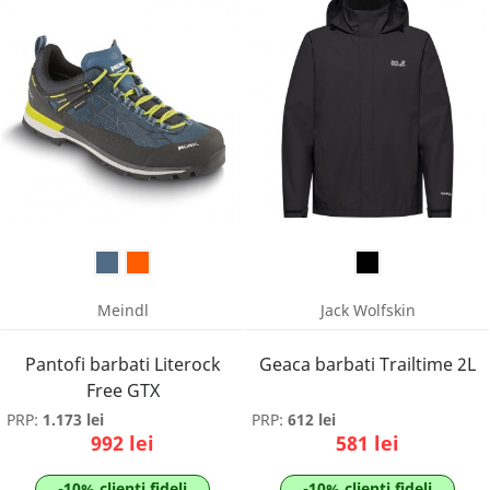
Meindl
Jack Wolfskin
Pantofi barbati Literock
Geaca barbati Trailtime 2L
Free GTX
PRP:
1.173 lei
PRP:
612 lei
992 lei
581 lei
-10% clienti fideli
-10% clienti fideli