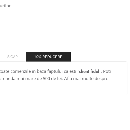
urilor
SICAP
10% REDUCERE
 toate comenzile in baza faptului ca esti '
client fidel
'. Poti
omanda mai mare de 500 de lei. Afla mai multe despre