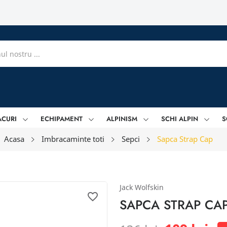
ACURI
ECHIPAMENT
ALPINISM
SCHI ALPIN
S
Acasa
Imbracaminte toti
Sepci
Sapca Strap Cap
Jack Wolfskin
favorite_border
SAPCA STRAP CA