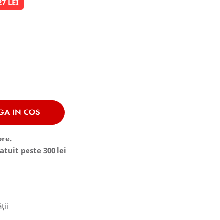
27 LEI
GA IN COS
ore.
atuit peste 300 lei
ții