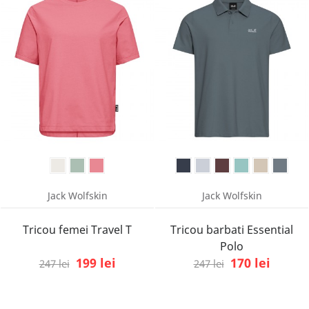
Jack Wolfskin
Jack Wolfskin
Tricou femei Travel T
Tricou barbati Essential
Polo
199 lei
170 lei
247 lei
247 lei