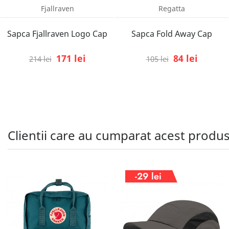
Fjallraven
Regatta
Sapca Fjallraven Logo Cap
Sapca Fold Away Cap
171 lei
84 lei
214 lei
105 lei
Clientii care au cumparat acest produ
-29 lei