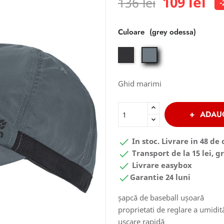
109 lei
136 lei
-
Culoare
phantom
grey
odessa
Ghid marimi
ADAU

In stoc. Livrare in 48 de 

Transport de la 15 lei, gr

Livrare easybox

Garantie 24 luni
șapcă de baseball ușoară
proprietati de reglare a umidită
uscare rapidă