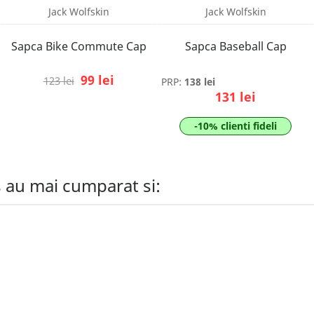
Jack Wolfskin
Jack Wolfskin
Sapca Bike Commute Cap
Sapca Baseball Cap
99 lei
123 lei
PRP:
138 lei
131 lei
-10% clienti fideli
s au mai cumparat si: