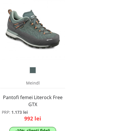
Meindl
Pantofi femei Literock Free
GTX
PRP:
1.173 lei
992 lei
-10% clienti fideli