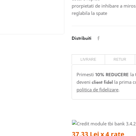
prorpietati de inhibare a miros
reglabila la spate
Distribuiti
LIVRARE
RETUR
Primesti
10% REDUCERE
la
deveni
client fidel
la prima c
politica de fidelizare
.
37.33 Lei x 4 rate