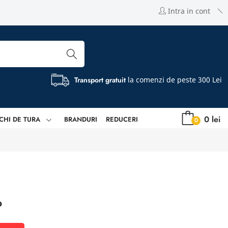
Intra in cont
Transport gratuit
la comenzi de peste 300 Lei
0 lei
CHI DE TURA
BRANDURI
REDUCERI
0
P