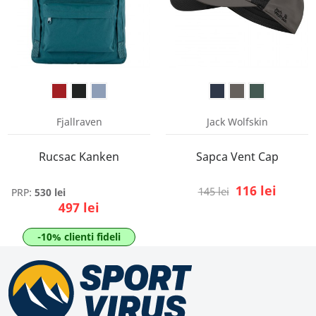
Fjallraven
Jack Wolfskin
Rucsac Kanken
Sapca Vent Cap
116 lei
145 lei
PRP:
530 lei
497 lei
-10% clienti fideli