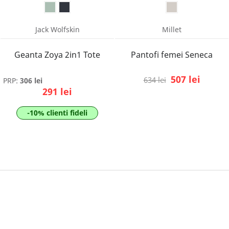
Jack Wolfskin
Millet
Geanta Zoya 2in1 Tote
Pantofi femei Seneca
507 lei
634 lei
PRP:
306 lei
291 lei
-10% clienti fideli