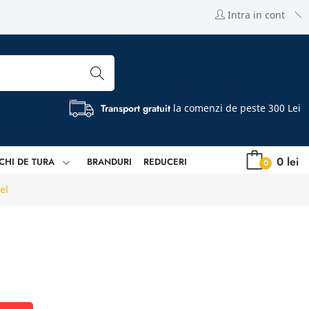
Intra in cont
Transport gratuit
la comenzi de peste 300 Lei
0 lei
CHI DE TURA
BRANDURI
REDUCERI
0
el