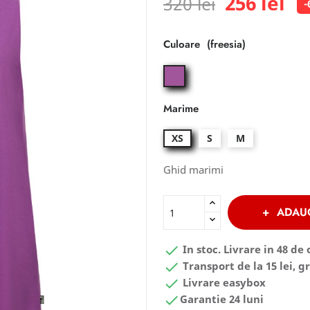
256 lei
320 lei
-
Culoare
freesia
Marime
XS
S
M
Ghid marimi
ADAU

In stoc. Livrare in 48 de 

Transport de la 15 lei, gr

Livrare easybox

Garantie 24 luni