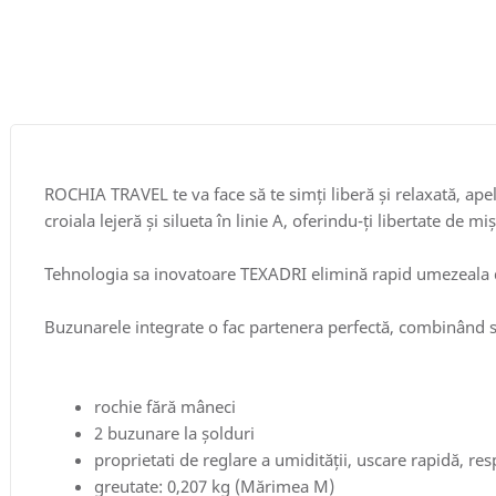
ROCHIA TRAVEL te va face să te simți liberă și relaxată, apel
croiala lejeră și silueta în linie A, oferindu-ți libertate de miș
Tehnologia sa inovatoare TEXADRI elimină rapid umezeala de p
Buzunarele integrate o fac partenera perfectă, combinând st
rochie fără mâneci
2 buzunare la șolduri
proprietati de reglare a umidității, uscare rapidă, res
greutate: 0,207 kg (Mărimea M)