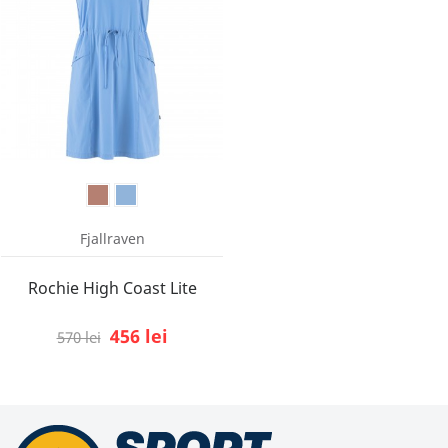
Fjallraven
Rochie High Coast Lite
456 lei
570 lei