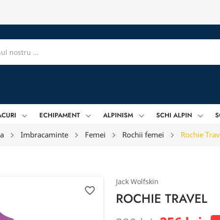
ACURI
ECHIPAMENT
ALPINISM
SCHI ALPIN
S
a
Imbracaminte
Femei
Rochii femei
Rochie Trav
Jack Wolfskin
favorite_border
ROCHIE TRAVEL