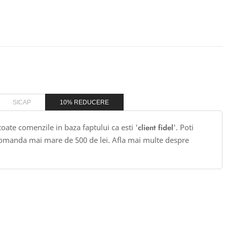
SICAP
10% REDUCERE
 toate comenzile in baza faptului ca esti '
client fidel
'. Poti
omanda mai mare de 500 de lei. Afla mai multe despre