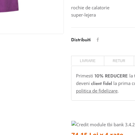
rochie de calatorie
super-lejera
Distribuiti
LIVRARE
RETUR
Primesti
10% REDUCERE
la
deveni
client fidel
la prima c
politica de fidelizare
.
74.15 Lei x 4 rate