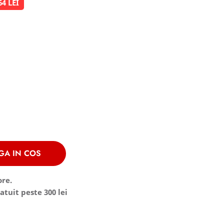
64 LEI
GA IN COS
ore.
atuit peste 300 lei