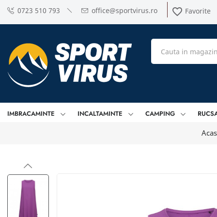
0723 510 793
office@sportvirus.ro
favorite_border
Favorite
IMBRACAMINTE
INCALTAMINTE
CAMPING
RUCS
Acas