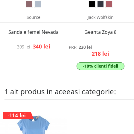
Source
Jack Wolfskin
Sandale femei Nevada
Geanta Zoya 8
340 lei
399 lei
PRP:
230 lei
218 lei
-10% clienti fideli
1 alt produs in aceeasi categorie:
-114 lei