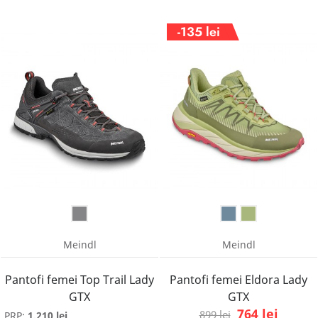
La
-135 lei
reducere!
Meindl
Meindl
Pantofi femei Top Trail Lady
Pantofi femei Eldora Lady
GTX
GTX
764 lei
899 lei
PRP:
1.210 lei