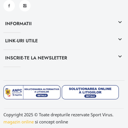
keyboard_arrow_down
INFORMATII
keyboard_arrow_down
LINK-URI UTILE
keyboard_arrow_down
INSCRIE-TE LA NEWSLETTER
Copyright 2025 © Toate drepturile rezervate Sport Virus.
magazin online
si concept online