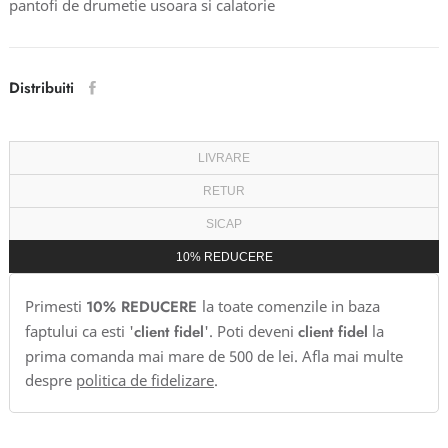
pantofi de drumetie usoara si calatorie
Distribuiti
LIVRARE
RETUR
SICAP
10% REDUCERE
Primesti
10% REDUCERE
la toate comenzile in baza
faptului ca esti '
client fidel
'. Poti deveni
client fidel
la
prima comanda mai mare de 500 de lei. Afla mai multe
despre
politica de fidelizare
.