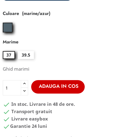
Culoare
marine/azur
Marime
37
39.5
Ghid marimi
ADAUGA IN COS

In stoc. Livrare in 48 de ore.

Transport gratuit

Livrare easybox

Garantie 24 luni