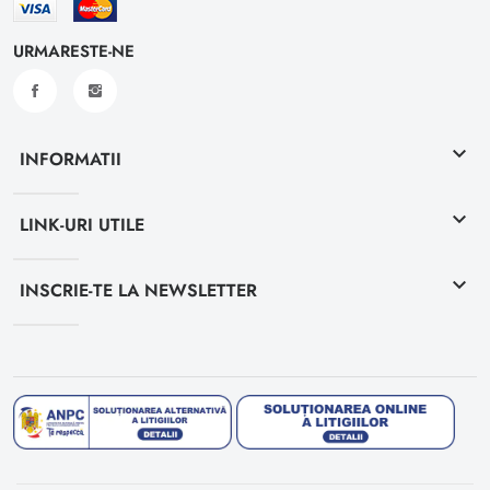
URMARESTE-NE
keyboard_arrow_down
INFORMATII
keyboard_arrow_down
LINK-URI UTILE
keyboard_arrow_down
INSCRIE-TE LA NEWSLETTER