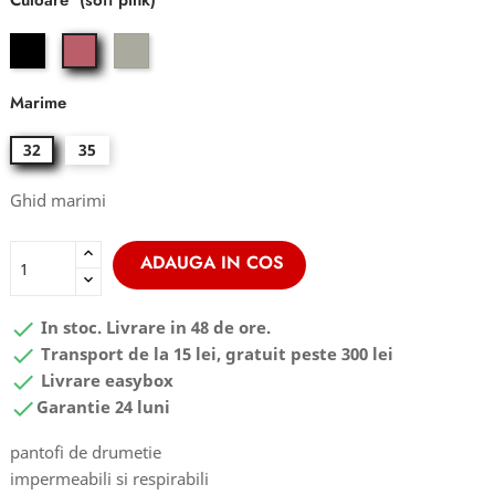
Culoare
black
mint
soft
leaf
pink
Marime
32
35
Ghid marimi
ADAUGA IN COS

In stoc. Livrare in 48 de ore.

Transport de la 15 lei, gratuit peste 300 lei

Livrare easybox

Garantie 24 luni
pantofi de drumetie
impermeabili si respirabili