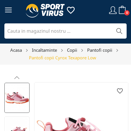
favorite_border
0
Acasa
Incaltaminte
Copii
Pantofi copii
Pantofi copii Cyrox Texapore Low
favorite_border