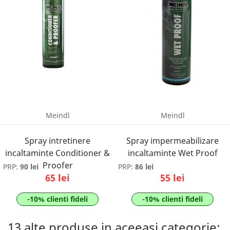
Meindl
Meindl
Spray intretinere
Spray impermeabilizare
incaltaminte Conditioner &
incaltaminte Wet Proof
Proofer
PRP:
90 lei
PRP:
86 lei
65 lei
55 lei
-10% clienti fideli
-10% clienti fideli
13 alte produse in aceeasi categorie: