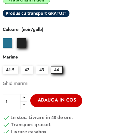
Produs cu transport GRATUIT
Culoare
blau/orange
noir/gelb
Marime
41.5
42
43
44
Ghid marimi
ADAUGA IN COS

In stoc. Livrare in 48 de ore.

Transport gratuit

Livrare easybox