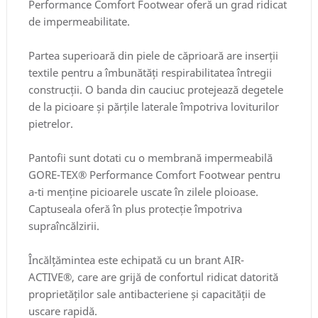
Performance Comfort Footwear oferă un grad ridicat
de impermeabilitate.
Partea superioară din piele de căprioară are inserții
textile pentru a îmbunătăți respirabilitatea întregii
construcții. O banda din cauciuc protejează degetele
de la picioare și părțile laterale împotriva loviturilor
pietrelor.
Pantofii sunt dotati cu o membrană impermeabilă
GORE-TEX® Performance Comfort Footwear pentru
a-ti menține picioarele uscate în zilele ploioase.
Captuseala oferă în plus protecție împotriva
supraîncălzirii.
Încălțămintea este echipată cu un brant AIR-
ACTIVE®, care are grijă de confortul ridicat datorită
proprietăților sale antibacteriene și capacității de
uscare rapidă.