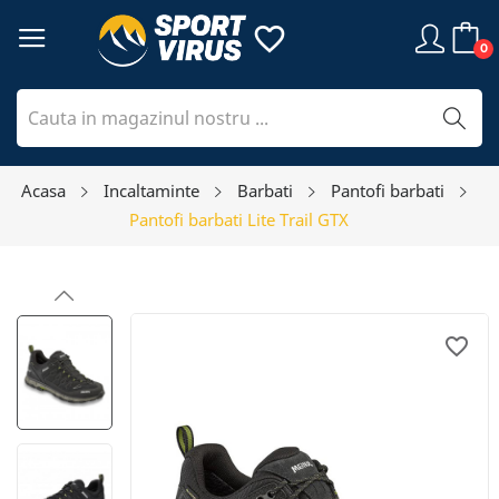
favorite_border
0
Acasa
Incaltaminte
Barbati
Pantofi barbati
Pantofi barbati Lite Trail GTX
favorite_border