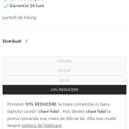

Garantie 24 luni
pantofi de hiking
Distribuiti
LIVRARE
RETUR
SICAP
10% REDUCERE
Primesti
10% REDUCERE
la toate comenzile in baza
faptului ca esti '
client fidel
'. Poti deveni
client fidel
la
prima comanda mai mare de 500 de lei. Afla mai multe
despre
politica de fidelizare
.