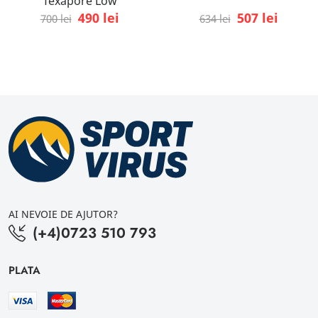
Texapore Low
490 lei
507 lei
700 lei
634 lei
AI NEVOIE DE AJUTOR?
(+4)0723 510 793
PLATA