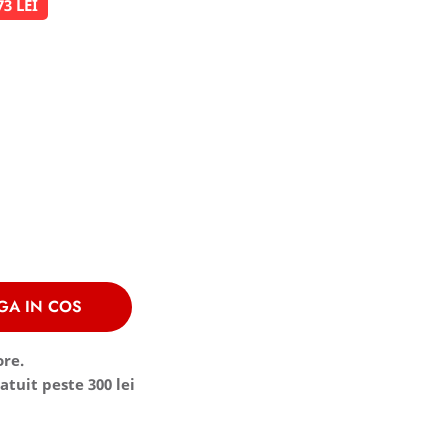
73 LEI
GA IN COS
ore.
atuit peste 300 lei