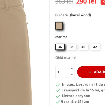
290 lei
363 lei
-
Culoare
hazel
wood
Marime
36
38
40
42
Ghid marimi
ADAU

In stoc. Livrare in 48 de 

Transport de la 15 lei, gr

Livrare easybox

Garantie 24 luni