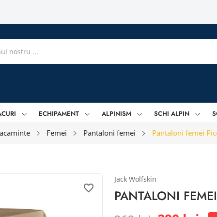
ACURI
ECHIPAMENT
ALPINISM
SCHI ALPIN
S
acaminte
Femei
Pantaloni femei
Pantaloni femei Pic
Jack Wolfskin
favorite_border
PANTALONI FEMEI