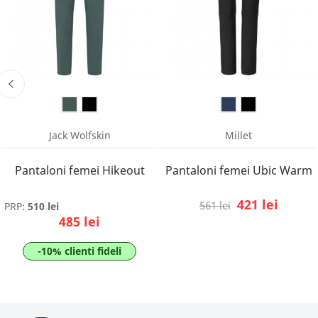
Jack Wolfskin
Millet
Pantaloni femei Hikeout
Pantaloni femei Ubic Warm
421 lei
561 lei
PRP:
510 lei
485 lei
-10% clienti fideli