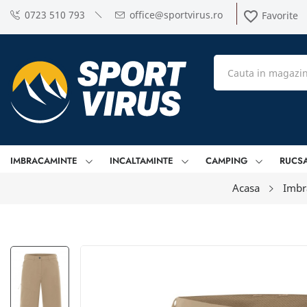
0723 510 793
office@sportvirus.ro
favorite_border
Favorite
IMBRACAMINTE
INCALTAMINTE
CAMPING
RUCS
Acasa
Imbr