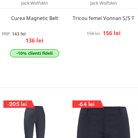
Jack Wolfskin
Jack Wolfskin
Curea Magnetic Belt
Tricou femei Vonnan S/S T
156 lei
194 lei
PRP:
143 lei
136 lei
-10% clienti fideli
-205 lei
-64 lei