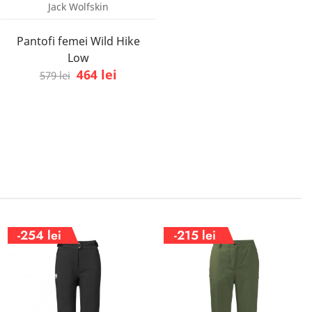
Jack Wolfskin
Pantofi femei Wild Hike
Low
464 lei
579 lei
-254 lei
-215 lei