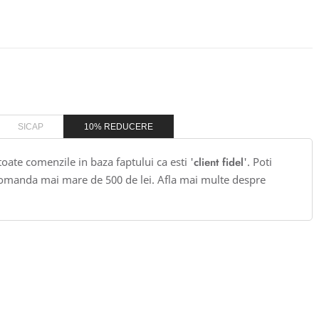
SICAP
10% REDUCERE
 toate comenzile in baza faptului ca esti '
client fidel
'. Poti
omanda mai mare de 500 de lei. Afla mai multe despre