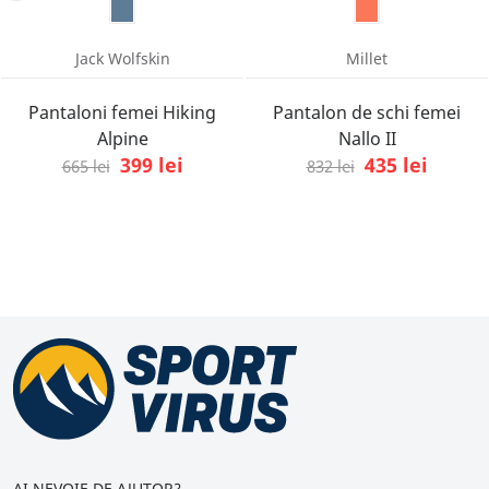
Jack Wolfskin
Millet
Pantaloni femei Hiking
Pantalon de schi femei
Alpine
Nallo II
399 lei
435 lei
665 lei
832 lei
AI NEVOIE DE AJUTOR?