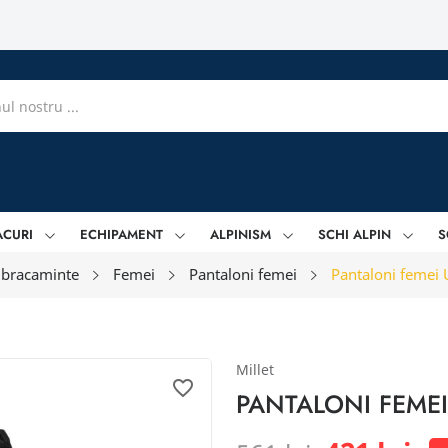
ACURI
ECHIPAMENT
ALPINISM
SCHI ALPIN
S
bracaminte
Femei
Pantaloni femei
Pantaloni femei
Millet
favorite_border
PANTALONI FEME