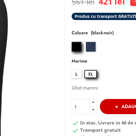
421 lei
561 lei
-
Produs cu transport GRATUI
Culoare
saphir
black-
noir
Marime
L
XL
Ghid marimi
ADAU

In stoc. Livrare in 48 de 

Transport gratuit