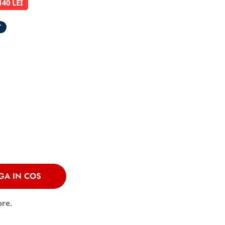
140 LEI
T
GA IN COS
ore.