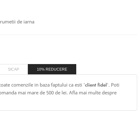
drumetii de iarna
SICAP
10% REDUCERE
 toate comenzile in baza faptului ca esti '
client fidel
'. Poti
omanda mai mare de 500 de lei. Afla mai multe despre