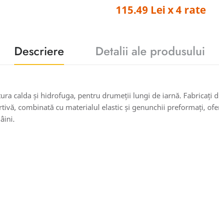
115.49 Lei x 4 rate
Descriere
Detalii ale produsului
 calda și hidrofuga, pentru drumeții lungi de iarnă. Fabricați din 
ivă, combinată cu materialul elastic și genunchii preformați, oferă
âini.