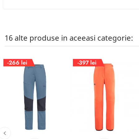
16 alte produse in aceeasi categorie:
-266 lei
-397 lei