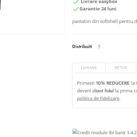

Livrare easybox

Garantie 24 luni
pantalon din softshell pentru 
Distribuiti
LIVRARE
RETUR
Primesti
10% REDUCERE
la
deveni
client fidel
la prima c
politica de fidelizare
.