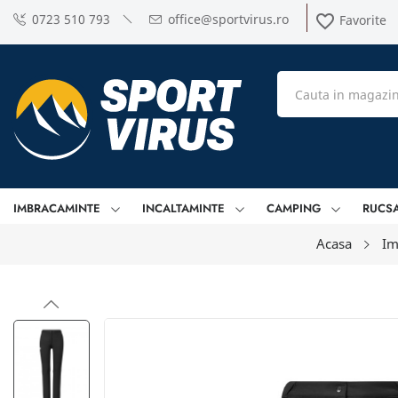
0723 510 793
office@sportvirus.ro
favorite_border
Favorite
IMBRACAMINTE
INCALTAMINTE
CAMPING
RUCS
Acasa
Im