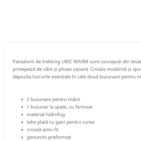
Pantalonii de trekking UBIC WARM sunt concepuți din tesatura
protejează de vânt și ploaie ușoară. Croiala modernă și sport
depozita lucrurile esențiale în cele două buzunare pentru m
2 buzunare pentru mâini
1 buzunar la spate, cu fermoar
material hidrofug
talie plată cu gaici pentru curea
croială activ-fit
genunchi preformați