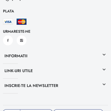
PLATA
URMARESTE-NE
keyboard_arrow_down
INFORMATII
keyboard_arrow_down
LINK-URI UTILE
keyboard_arrow_down
INSCRIE-TE LA NEWSLETTER