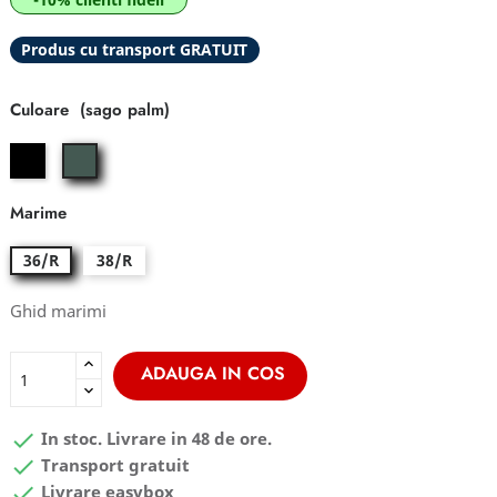
Produs cu transport GRATUIT
Culoare
black
sago
palm
Marime
36/R
38/R
Ghid marimi
ADAUGA IN COS

In stoc. Livrare in 48 de ore.

Transport gratuit

Livrare easybox