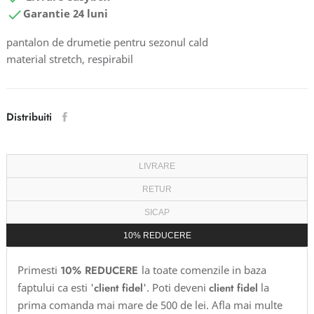

Garantie 24 luni
pantalon de drumetie pentru sezonul cald
material stretch, respirabil
Distribuiti
LIVRARE
RETUR
SICAP
10% REDUCERE
Primesti
10% REDUCERE
la toate comenzile in baza
faptului ca esti '
client fidel
'. Poti deveni
client fidel
la
prima comanda mai mare de 500 de lei. Afla mai multe