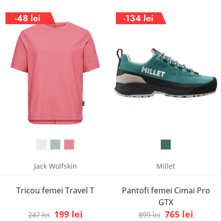
-48 lei
-134 lei
Jack Wolfskin
Millet
Tricou femei Travel T
Pantofi femei Cimai Pro
GTX
199 lei
765 lei
247 lei
899 lei