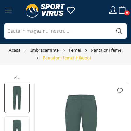
favorite_border
0
Acasa
Imbracaminte
Femei
Pantaloni femei
Pantaloni femei Hikeout
favorite_border