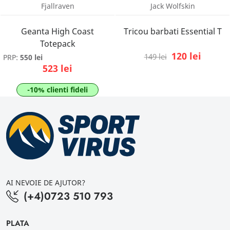
Fjallraven
Jack Wolfskin
Geanta High Coast
Tricou barbati Essential T
Totepack
120 lei
149 lei
PRP:
550 lei
523 lei
-10% clienti fideli
AI NEVOIE DE AJUTOR?
(+4)0723 510 793
PLATA