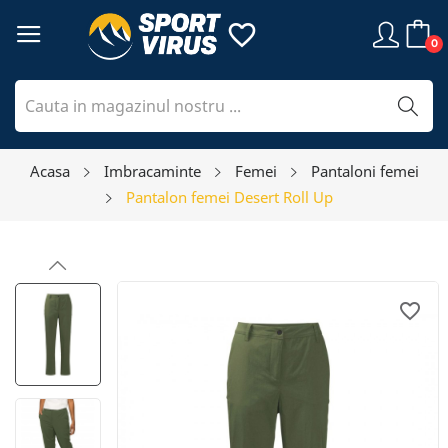
favorite_border
0
Acasa
Imbracaminte
Femei
Pantaloni femei
Pantalon femei Desert Roll Up
favorite_border