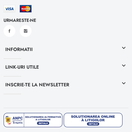
URMARESTE-NE
keyboard_arrow_down
INFORMATII
keyboard_arrow_down
LINK-URI UTILE
keyboard_arrow_down
INSCRIE-TE LA NEWSLETTER