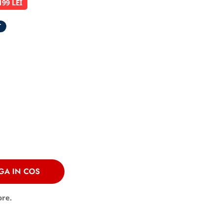
199 LEI
T
GA IN COS
ore.