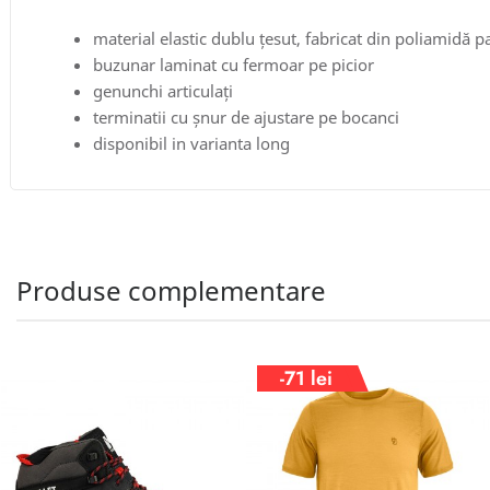
material elastic dublu țesut, fabricat din poliamidă par
buzunar laminat cu fermoar pe picior
genunchi articulați
terminatii cu șnur de ajustare pe bocanci
disponibil in varianta long
Produse complementare
-71 lei