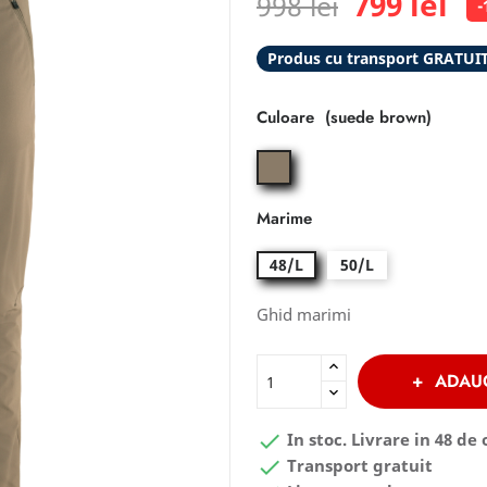
799 lei
998 lei
-
Produs cu transport GRATUI
Culoare
suede
brown
Marime
48/L
50/L
Ghid marimi
ADAU

In stoc. Livrare in 48 de 

Transport gratuit