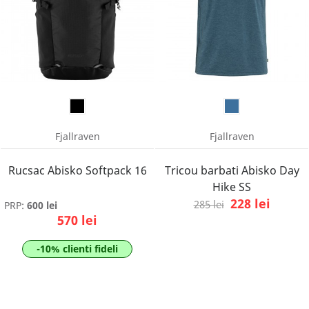
Fjallraven
Fjallraven
Rucsac Abisko Softpack 16
Tricou barbati Abisko Day
Hike SS
228 lei
285 lei
PRP:
600 lei
570 lei
-10% clienti fideli