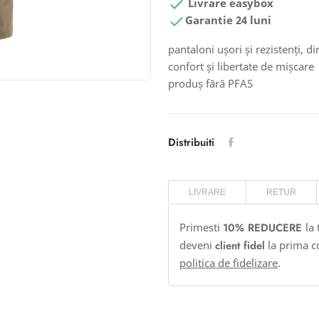

Livrare easybox

Garantie 24 luni
pantaloni ușori și rezistenți, d
confort și libertate de mișcare
produș fără PFAS
Distribuiti
LIVRARE
RETUR
Primesti
10% REDUCERE
la
deveni
client fidel
la prima c
politica de fidelizare
.