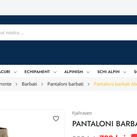
ACURI
ECHIPAMENT
ALPINISM
SCHI ALPIN
S
minte
Barbati
Pantaloni barbati
Pantaloni barbati Abi
Fjallraven
favorite_border
PANTALONI BARBA