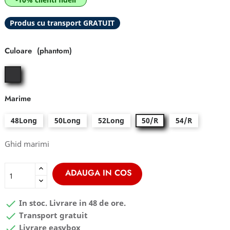
Produs cu transport GRATUIT
Culoare
phantom
Marime
48Long
50Long
52Long
50/R
54/R
Ghid marimi
ADAUGA IN COS

In stoc. Livrare in 48 de ore.

Transport gratuit

Livrare easybox