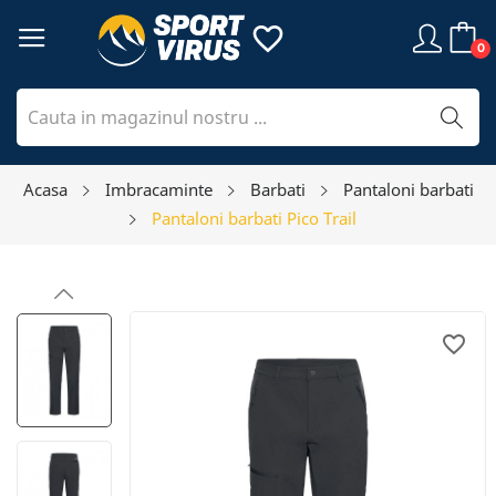
favorite_border
0
Acasa
Imbracaminte
Barbati
Pantaloni barbati
Pantaloni barbati Pico Trail
favorite_border