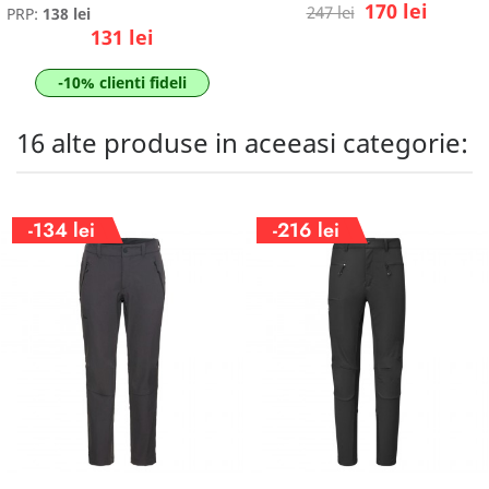
170 lei
247 lei
PRP:
138 lei
131 lei
-10% clienti fideli
16 alte produse in aceeasi categorie:
-134 lei
-216 lei