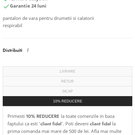

Garantie 24 luni
pantalon de vara pentru drumetii si calatorii
respirabil
Distribuiti
LIVRARE
RETUR
SICAP
10% REDUCERE
Primesti
10% REDUCERE
la toate comenzile in baza
faptului ca esti '
client fidel
'. Poti deveni
client fidel
la
prima comanda mai mare de 500 de lei. Afla mai multe