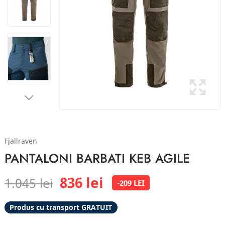
Fjallraven
PANTALONI BARBATI KEB AGILE
836 lei
1.045 lei
-209 LEI
Produs cu transport GRATUIT