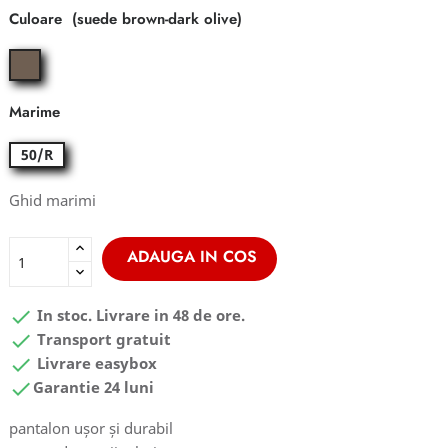
Culoare
suede
brown-
dark
Marime
olive
50/R
Ghid marimi
ADAUGA IN COS

In stoc. Livrare in 48 de ore.

Transport gratuit

Livrare easybox

Garantie 24 luni
pantalon ușor și durabil