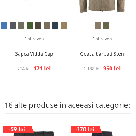
Fjallraven
Fjallraven
Sapca Vidda Cap
Geaca barbati Sten
171 lei
950 lei
214 lei
1.188 lei
16 alte produse in aceeasi categorie:
-59 lei
-170 lei