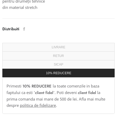
pentru drumeții tehnice
din material stretch
Distribuiti
LIVRARE
RETUR
SICAP
10% REDUCERE
Primesti
10% REDUCERE
la toate comenzile in baza
faptului ca esti '
client fidel
'. Poti deveni
client fidel
la
prima comanda mai mare de 500 de lei. Afla mai multe
despre
politica de fidelizare
.