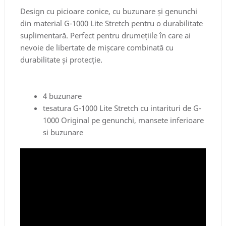
Design cu picioare conice, cu buzunare și genunchi
din material G-1000 Lite Stretch pentru o durabilitate
suplimentară. Perfect pentru drumețiile în care ai
nevoie de libertate de mișcare combinată cu
durabilitate și protecție.
4 buzunare
tesatura G-1000 Lite Stretch cu intarituri de G-
1000 Original pe genunchi, mansete inferioare
si buzunare