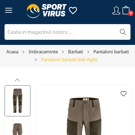
favorite_border
0
Acasa
Imbracaminte
Barbati
Pantaloni barbati
Pantaloni barbati Keb Agile
favorite_border