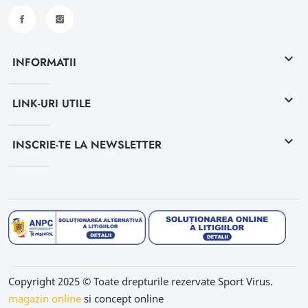
keyboard_arrow_down
INFORMATII
keyboard_arrow_down
LINK-URI UTILE
keyboard_arrow_down
INSCRIE-TE LA NEWSLETTER
Copyright 2025 © Toate drepturile rezervate Sport Virus.
magazin online
si concept online