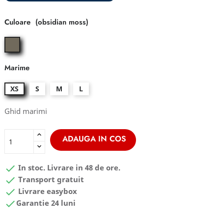
Culoare
obsidian
moss
Marime
XS
S
M
L
Ghid marimi
ADAUGA IN COS

In stoc. Livrare in 48 de ore.

Transport gratuit

Livrare easybox

Garantie 24 luni