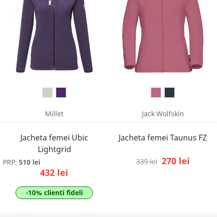
Millet
Jack Wolfskin
Jacheta femei Ubic
Jacheta femei Taunus FZ
Lightgrid
270 lei
339 lei
PRP:
510 lei
432 lei
-10% clienti fideli