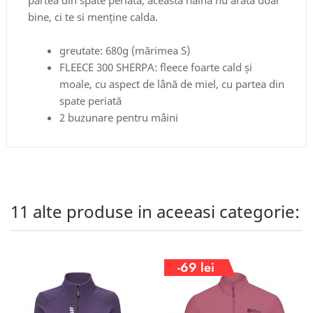
partea din spate periată, această haină nu arată doar
bine, ci te si menține calda.
greutate: 680g (mărimea S)
FLEECE 300 SHERPA: fleece foarte cald și
moale, cu aspect de lână de miel, cu partea din
spate periată
2 buzunare pentru mâini
11 alte produse in aceeasi categorie:
-69 lei