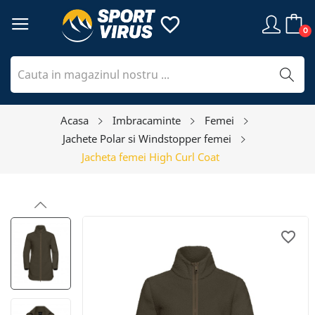
favorite_border
0
Acasa
Imbracaminte
Femei
Jachete Polar si Windstopper femei
Jacheta femei High Curl Coat
favorite_border