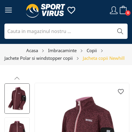
favorite_border
0
Acasa
Imbracaminte
Copii
Jachete Polar si windstopper copii
Jacheta copii Newhill
favorite_border