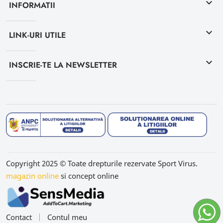
keyboard_arrow_down
INFORMATII
keyboard_arrow_down
LINK-URI UTILE
keyboard_arrow_down
INSCRIE-TE LA NEWSLETTER
Copyright 2025 © Toate drepturile rezervate Sport Virus.
magazin online
si concept online
Contact
Contul meu