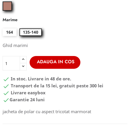
dusty
rose
Marime
164
135-140
Ghid marimi
ADAUGA IN COS

In stoc. Livrare in 48 de ore.

Transport de la 15 lei, gratuit peste 300 lei

Livrare easybox

Garantie 24 luni
jacheta de polar cu aspect tricotat marmorat