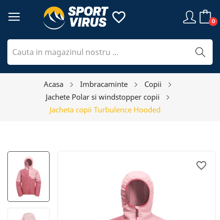
favorite_border
0
Acasa
Imbracaminte
Copii
Jachete Polar si windstopper copii
Jacheta copii Turbulence Hooded
favorite_border