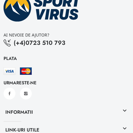
AI NEVOIE DE AJUTOR?
(+4)0723 510 793
PLATA
URMARESTE-NE
keyboard_arrow_down
INFORMATII
keyboard_arrow_down
LINK-URI UTILE