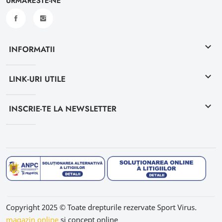
URMARESTE-NE
keyboard_arrow_down
INFORMATII
keyboard_arrow_down
LINK-URI UTILE
keyboard_arrow_down
INSCRIE-TE LA NEWSLETTER
Copyright 2025 © Toate drepturile rezervate Sport Virus.
magazin online
si concept online