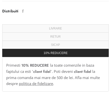
Distribuiti
LIVRARE
RETUR
SICAP
10% REDUCERE
Primesti
10% REDUCERE
la toate comenzile in baza
faptului ca esti '
client fidel
'. Poti deveni
client fidel
la
prima comanda mai mare de 500 de lei. Afla mai multe
despre
politica de fidelizare
.