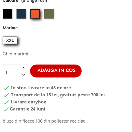
Culoare
black
dark
olivine
orange
sea
green
rust
Marime
XXL
Ghid marimi
ADAUGA IN COS

In stoc. Livrare in 48 de ore.

Transport de la 15 lei, gratuit peste 300 lei

Livrare easybox

Garantie 24 luni
bluza din fleece 100 din poliester reciclat