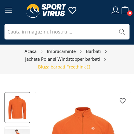
favorite_border
0
Acasa
Imbracaminte
Barbati
Jachete Polar si Windstopper barbati
Bluza barbati Freethink II
favorite_border