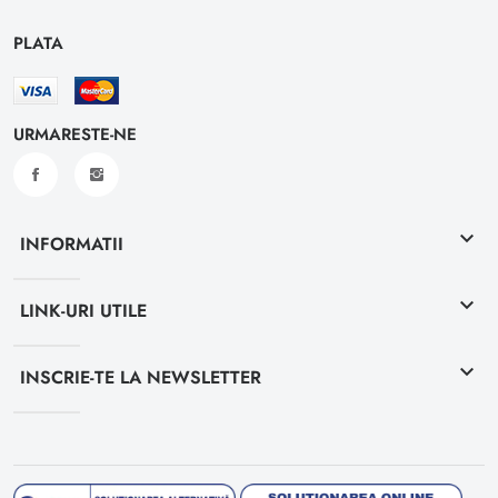
PLATA
URMARESTE-NE
keyboard_arrow_down
INFORMATII
keyboard_arrow_down
LINK-URI UTILE
keyboard_arrow_down
INSCRIE-TE LA NEWSLETTER