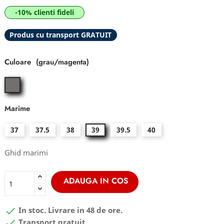
-10% clienti fideli
Produs cu transport GRATUIT
Culoare
grau/magenta
Marime
37
37.5
38
39
39.5
40
Ghid marimi
ADAUGA IN COS

In stoc. Livrare in 48 de ore.

Transport gratuit