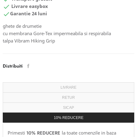

Livrare easybox

Garantie 24 luni
ghete de drumetie
cu membrana Gore-Tex impermeabila si respirabila
talpa Vibram Hiking Grip
Distribuiti
LIVRARE
RETUR
SICAP
10% REDUCERE
Primesti
10% REDUCERE
la toate comenzile in baza