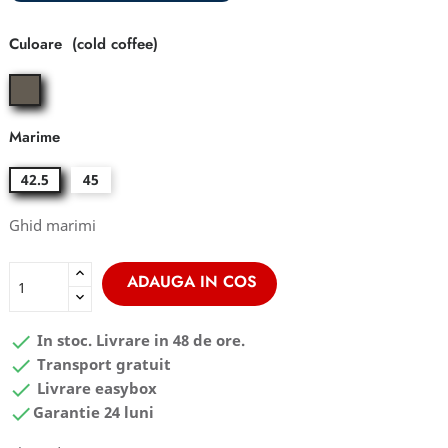
Culoare
cold
coffee
Marime
42.5
45
Ghid marimi
ADAUGA IN COS

In stoc. Livrare in 48 de ore.

Transport gratuit

Livrare easybox

Garantie 24 luni