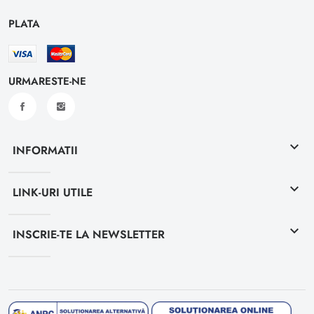
PLATA
URMARESTE-NE
keyboard_arrow_down
INFORMATII
keyboard_arrow_down
LINK-URI UTILE
keyboard_arrow_down
INSCRIE-TE LA NEWSLETTER