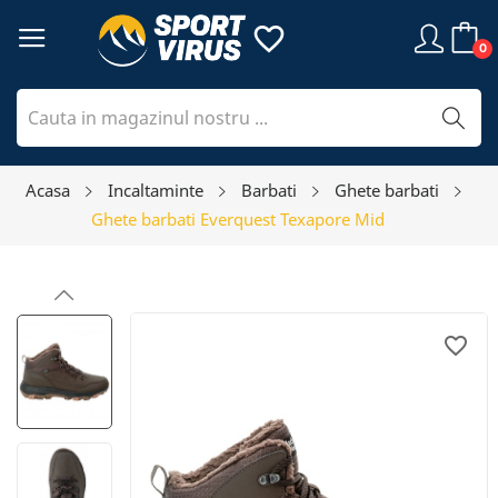
favorite_border
0
Acasa
Incaltaminte
Barbati
Ghete barbati
Ghete barbati Everquest Texapore Mid
favorite_border