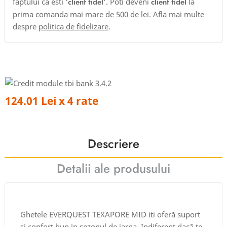
faptului ca esti '
client fidel
'. Poti deveni
client fidel
la
prima comanda mai mare de 500 de lei. Afla mai multe
despre
politica de fidelizare
.
124.01 Lei x 4 rate
Descriere
Detalii ale produsului
Ghetele EVERQUEST TEXAPORE MID iti oferă suport
și confort bun in sezonul de iarna. Indiferent dacă te