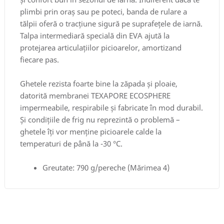
plimbi prin oraș sau pe poteci, banda de rulare a
tălpii oferă o tracțiune sigură pe suprafețele de iarnă.
Talpa intermediară specială din EVA ajută la
protejarea articulațiilor picioarelor, amortizand
fiecare pas.
Ghetele rezista foarte bine la zăpada și ploaie,
datorită membranei TEXAPORE ECOSPHERE
impermeabile, respirabile și fabricate în mod durabil.
Și condițiile de frig nu reprezintă o problemă –
ghetele îți vor menține picioarele calde la
temperaturi de până la -30 °C.
Greutate: 790 g/pereche (Mărimea 4)