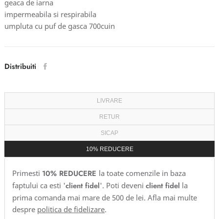
geaca de iarna
impermeabila si respirabila
umpluta cu puf de gasca 700cuin
Distribuiti
LIVRARE
RETUR
SICAP
10% REDUCERE
Primesti
10% REDUCERE
la toate comenzile in baza
faptului ca esti '
client fidel
'. Poti deveni
client fidel
la
prima comanda mai mare de 500 de lei. Afla mai multe
despre
politica de fidelizare
.