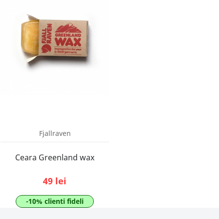
Fjallraven
Ceara Greenland wax
49 lei
-10% clienti fideli