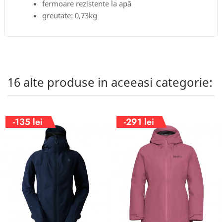
fermoare rezistente la apă
greutate: 0,73kg
16 alte produse in aceeasi categorie:
Nou
-135 lei
-291 lei