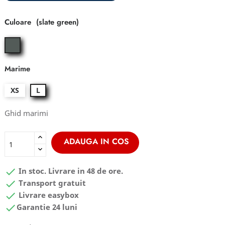
Culoare
slate
green
Marime
XS
L
Ghid marimi
ADAUGA IN COS

In stoc. Livrare in 48 de ore.

Transport gratuit

Livrare easybox

Garantie 24 luni