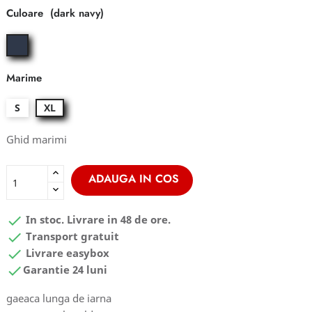
Culoare
dark
navy
Marime
S
XL
Ghid marimi
ADAUGA IN COS

In stoc. Livrare in 48 de ore.

Transport gratuit

Livrare easybox

Garantie 24 luni
gaeaca lunga de iarna