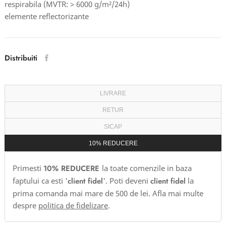
respirabila (MVTR: > 6000 g/m²/24h)
elemente reflectorizante
Distribuiti
LIVRARE
RETUR
SICAP
10% REDUCERE
Primesti
10% REDUCERE
la toate comenzile in baza
faptului ca esti '
client fidel
'. Poti deveni
client fidel
la
prima comanda mai mare de 500 de lei. Afla mai multe
despre
politica de fidelizare
.