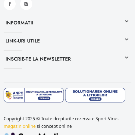
keyboard_arrow_down
INFORMATII
keyboard_arrow_down
LINK-URI UTILE
keyboard_arrow_down
INSCRIE-TE LA NEWSLETTER
Copyright 2025 © Toate drepturile rezervate Sport Virus.
magazin online
si concept online