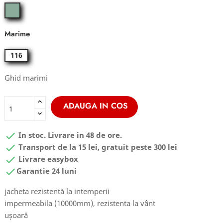
granite
green
Marime
116
Ghid marimi
ADAUGA IN COS

In stoc. Livrare in 48 de ore.

Transport de la 15 lei, gratuit peste 300 lei

Livrare easybox

Garantie 24 luni
jacheta rezistentă la intemperii
impermeabila (10000mm), rezistenta la vânt
ușoară