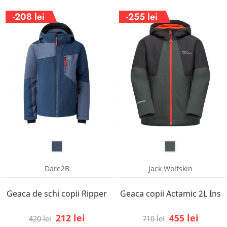
-208 lei
-255 lei
Dare2B
Jack Wolfskin
Geaca de schi copii Ripper
Geaca copii Actamic 2L Ins
212 lei
455 lei
420 lei
710 lei