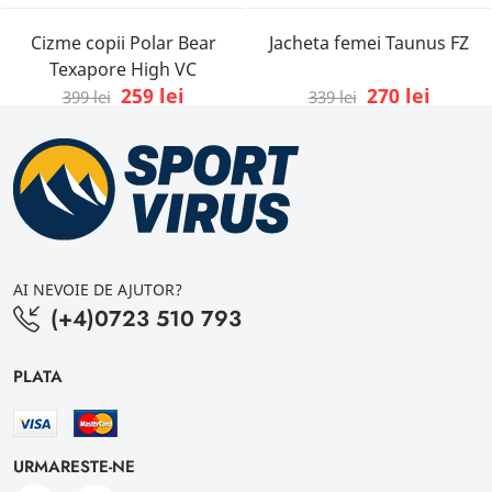
Cizme copii Polar Bear
Jacheta femei Taunus FZ
Texapore High VC
259 lei
270 lei
399 lei
339 lei
AI NEVOIE DE AJUTOR?
(+4)0723 510 793
PLATA
URMARESTE-NE