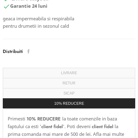

Garantie 24 luni
geaca impermeabila si respirabila
pentru drumetii in sezonul cald
Distribuiti
LIVRARE
RETUR
SICAP
10% REDUCERE
Primesti
10% REDUCERE
la toate comenzile in baza
faptului ca esti '
client fidel
'. Poti deveni
client fidel
la
prima comanda mai mare de 500 de lei. Afla mai multe