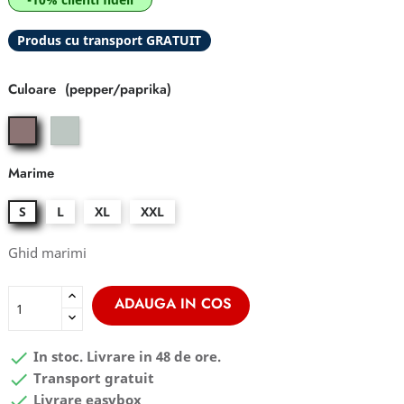
Produs cu transport GRATUIT
Culoare
granite/tarmac
pepper/paprika
Marime
S
L
XL
XXL
Ghid marimi
ADAUGA IN COS

In stoc. Livrare in 48 de ore.

Transport gratuit

Livrare easybox