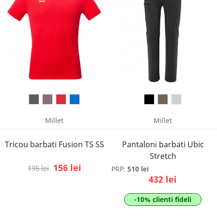
Millet
Millet
Tricou barbati Fusion TS SS
Pantaloni barbati Ubic
Stretch
156 lei
195 lei
PRP:
510 lei
432 lei
-10% clienti fideli