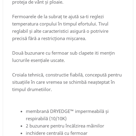
proteja de vânt și ploaie.
Fermoarele de la subraț te ajută sa-ti reglezi
temperatura corpului în timpul efortului. Tivul
reglabil și alte caracteristici asigură o potrivire
precisă fără a restricționa mișcarea.
Două buzunare cu fermoar sub clapete iti mențin
lucrurile esențiale uscate.
Croiala tehnică, constructie fiabilă, concepută pentru
situațiile în care vremea se schimbă neașteptat în
timpul drumetiilor.
membrană DRYEDGE™ impermeabilă și
respirabilă (10/10K)
2 buzunare pentru încălzirea mâinilor
inchidere centrală cu fermoar