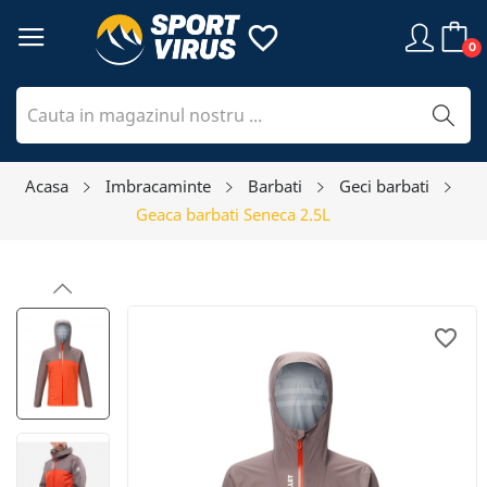
favorite_border
0
Acasa
Imbracaminte
Barbati
Geci barbati
Geaca barbati Seneca 2.5L
favorite_border