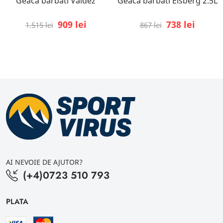
Geaca barbati Valdez
Geaca barbati Elsberg 2.5L
909 lei
738 lei
1.515 lei
867 lei
AI NEVOIE DE AJUTOR?
(+4)0723 510 793
PLATA