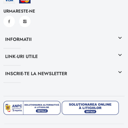
URMARESTE-NE
keyboard_arrow_down
INFORMATII
keyboard_arrow_down
LINK-URI UTILE
keyboard_arrow_down
INSCRIE-TE LA NEWSLETTER