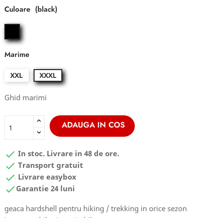
Culoare
black
Marime
XXL
XXXL
Ghid marimi
ADAUGA IN COS

In stoc. Livrare in 48 de ore.

Transport gratuit

Livrare easybox

Garantie 24 luni
geaca hardshell pentru hiking / trekking in orice sezon