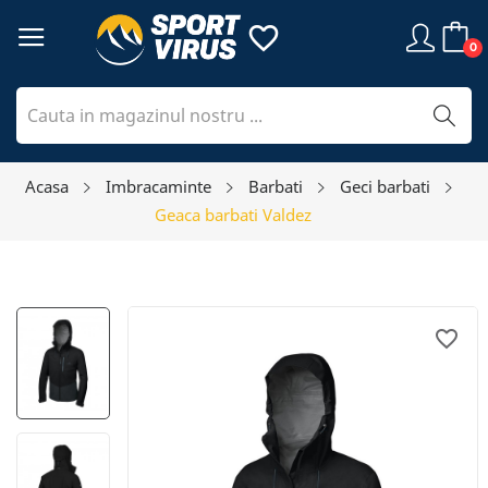
favorite_border
0
Acasa
Imbracaminte
Barbati
Geci barbati
Geaca barbati Valdez
favorite_border