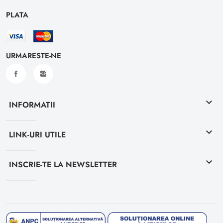
PLATA
URMARESTE-NE
keyboard_arrow_down
INFORMATII
keyboard_arrow_down
LINK-URI UTILE
keyboard_arrow_down
INSCRIE-TE LA NEWSLETTER