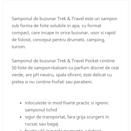
Samponul de buzunar Trek & Travel este un sampon
sub forma de foite solubile in apa, cu format
compact, care incape in orice buzunar, usor si rapid
de folosit, conceput pentru drumetii, camping,
turism.
Samponul de buzunar Trek & Travel Pocket contine
50 foite de sampon+balsam cu parfum discret de ceai
verde, are pH neutru, spala eficent, este delicat cu
pielea si nu contine fosfati sau parabeni.
inlocuieste in mod foarte practic si igienic
samponul lichid
sigur de transportat, fara grija scurgerii in
rucsac sau bagaj
foarte util in turele pe munte, calatorii,