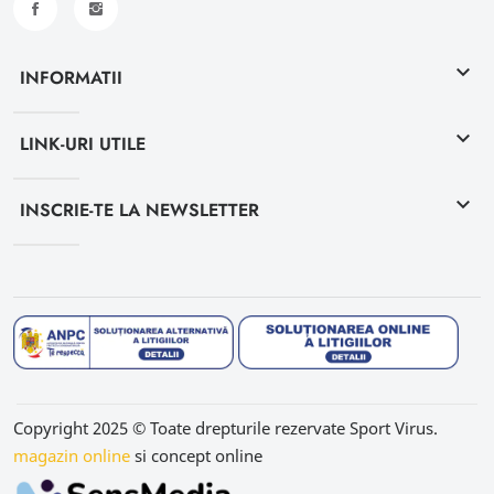
keyboard_arrow_down
INFORMATII
keyboard_arrow_down
LINK-URI UTILE
keyboard_arrow_down
INSCRIE-TE LA NEWSLETTER
Copyright 2025 © Toate drepturile rezervate Sport Virus.
magazin online
si concept online