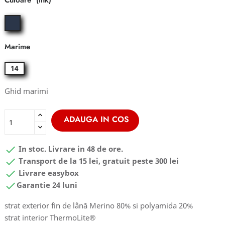
Culoare
ink
Marime
14
Ghid marimi
ADAUGA IN COS

In stoc. Livrare in 48 de ore.

Transport de la 15 lei, gratuit peste 300 lei

Livrare easybox

Garantie 24 luni
strat exterior fin de lână Merino 80% si polyamida 20%
strat interior ThermoLite®