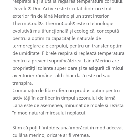
respirabilă și ajută la reglarea temperaturii corpului.
Devold® Duo Active este tricotat dintr-un strat
exterior fin de lână Merino și un strat interior
ThermoCool®. ThermoCool® este o tehnologie
evolutivă multifuncțională și ecologică, concepută
pentru a optimiza capacitățile naturale de
termoreglare ale corpului, pentru un transfer optim
de umiditate. Fibrele respiră și reglează temperatura
pentru a preveni supraîncălzirea. Lâna Merino are
proprietăți izolante superioare și te asigură că micul
aventurier rămâne cald chiar dacă este ud sau
transpira.
Combinația de fibre oferă un produs optim pentru
activități în aer liber în timpul sezonului de iarnă.
Lana este de asemenea, minunat de moale și rezistă
în mod natural mirosului neplacut.
Stim că poți fi întotdeauna îmbrăcat în mod adecvat
cu lână merino, oricare ar fi vremea.