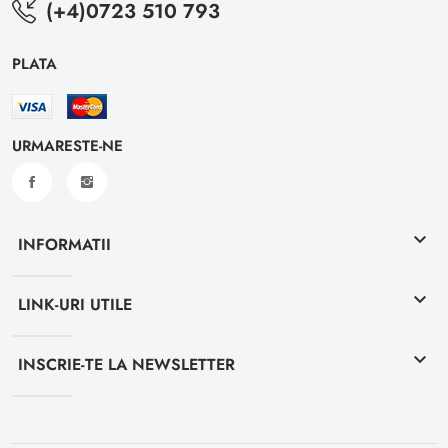
(+4)0723 510 793
PLATA
URMARESTE-NE
keyboard_arrow_down
INFORMATII
keyboard_arrow_down
LINK-URI UTILE
keyboard_arrow_down
INSCRIE-TE LA NEWSLETTER