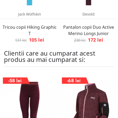
Jack Wolfskin
Devold
Tricou copii Hiking Graphic
Pantalon copii Duo Active
T
Merino Longs Junior
105 lei
172 lei
131 lei
230 lei
Clientii care au cumparat acest
produs au mai cumparat si:
-58 lei
-68 lei