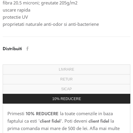
fibra 20.5 microni; greutate 205g/m2
uscare rapida
protectie UV
proprietati naturale anti-odor si anti-bacteriene
Distribuiti
LIVRARE
RETUR
SICAP
10% REDUCERE
Primesti
10% REDUCERE
la toate comenzile in baza
faptului ca esti '
client fidel
'. Poti deveni
client fidel
la
prima comanda mai mare de 500 de lei. Afla mai multe