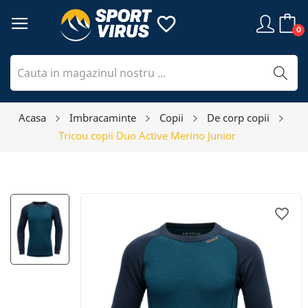
favorite_border
0
Acasa
Imbracaminte
Copii
De corp copii
Tricou copii Duo Active Merino Junior
favorite_border